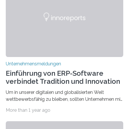
vieles um das geheimnisvolle und wertvolle Gold, doch
die Moral der Geschichte birgt auch für den heutigen
Goldankauf einige Lehren. In Rumpelstilzchen wird das
scheinbar…
Unternehmensmeldungen
Einführung von ERP-Software
verbindet Tradition und Innovation
Um in unserer digitalen und globalisierten Welt
wettbewerbsfähig zu bleiben, sollten Unternehmen mit
dem Wandel gehen. Das bedeutet jedoch nicht, dass
More than 1 year ago
ihre traditionellen Werte auf der Strecke bleiben
müssen. Tatsächlich ist es vollkommen legitim und
sogar empfehlenswert, an bewährten Praktiken