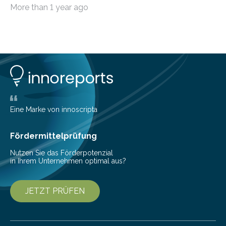
täglich mehrere Gigabyte Daten das Unternehmen und
More than 1 year ago
machen sich auf den Weg zu Kunden oder Partnern.
Wurden früher noch hauptsächlich physische
Datenträger benutzt, finden digitale Transfers heute
vorrangig über die Cloud statt. Um sensible Dateien
beim Datentransfer abzusichern, suchte The Digitale
eine einfache und benutzerfreundliche Lösung. Im
nachfolgenden Anwendungsbeispiel berichtet Peter
Bilz-Wohlgemuth, COO und Managing Partner bei The
Digitale, wie die Agentur durch die
Eine Marke von innoscripta
Dateiverschlüsselung via Dropbox ihre…
Fördermittelprüfung
Nutzen Sie das Förderpotenzial
in Ihrem Unternehmen optimal aus?
JETZT PRÜFEN