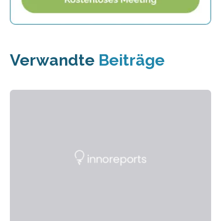
Verwandte
Beiträge