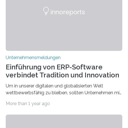
die Moral der Geschichte birgt auch für den heutigen
Goldankauf einige Lehren. In Rumpelstilzchen wird das
scheinbar…
Unternehmensmeldungen
Einführung von ERP-Software
verbindet Tradition und Innovation
Um in unserer digitalen und globalisierten Welt
wettbewerbsfähig zu bleiben, sollten Unternehmen mit
dem Wandel gehen. Das bedeutet jedoch nicht, dass
More than 1 year ago
ihre traditionellen Werte auf der Strecke bleiben
müssen. Tatsächlich ist es vollkommen legitim und
sogar empfehlenswert, an bewährten Praktiken
festzuhalten, solange sie sich mit modernen