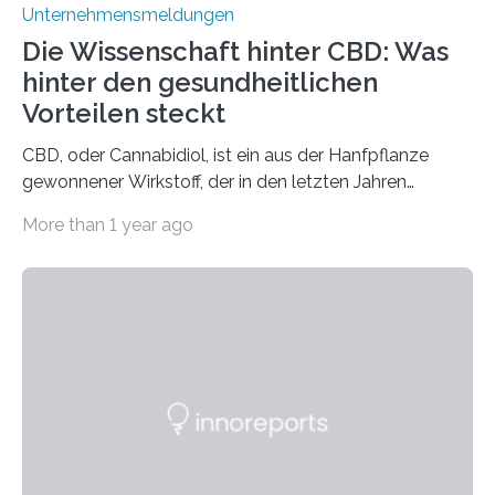
Unternehmensmeldungen
Die Wissenschaft hinter CBD: Was
hinter den gesundheitlichen
Vorteilen steckt
CBD, oder Cannabidiol, ist ein aus der Hanfpflanze
gewonnener Wirkstoff, der in den letzten Jahren
immens an Popularität gewonnen hat. Anders als das
More than 1 year ago
psychoaktive THC (Tetrahydrocannabinol) enthält CBD
keine rauschfördernden Eigenschaften und wird vor
allem für seine potenziellen gesundheitlichen Vorteile
geschätzt. Doch was steckt tatsächlich hinter den
positiven Effekten von CBD, und wie hängen diese mit
den biologischen Prozessen im menschlichen Körper
zusammen? Welche neuen Erkenntnisse liefert die
Forschung und welche Entwicklungen gibt es auf
diesem Gebiet? In diesem Artikel…