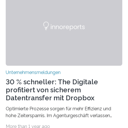
Technologien vereinbaren lassen. Die Einführung einer
ERP-Software spielt dabei eine wichtige Rolle, denn
mit dem richtigen System können Unternehmen
traditionelle Geschäftsprozesse in vielerlei Hinsicht
optimieren. Bewährte Praktiken lassen sich mit
modernen Technologien kombinieren Ein…
Unternehmensmeldungen
30 % schneller: The Digitale
profitiert von sicherem
Datentransfer mit Dropbox
Optimierte Prozesse sorgen für mehr Effizienz und
hohe Zeitersparnis. Im Agenturgeschäft verlassen
täglich mehrere Gigabyte Daten das Unternehmen und
More than 1 year ago