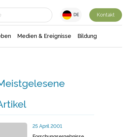
 Leben
Medien & Ereignisse
Interdisziplinäre Forschung
Veranstaltungsnachrichten
n Chemie
Gesellschaftswissenschaften
Kontakt
DE
eben
Medien & Ereignisse
Bildung
Meistgelesene
Artikel
25 April 2001
Forschungsergebnisse