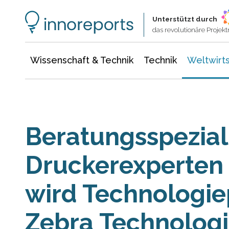
Wissenschaft & Technik
Informationstechnologie
Energie & Elektrotechnik
Unterstützt durch
das revolutionäre Proje
Wissenschaft & Technik
Technik
Weltwirts
Beratungsspezialis
Druckerexperten 
wird Technologie
Zebra Technologi