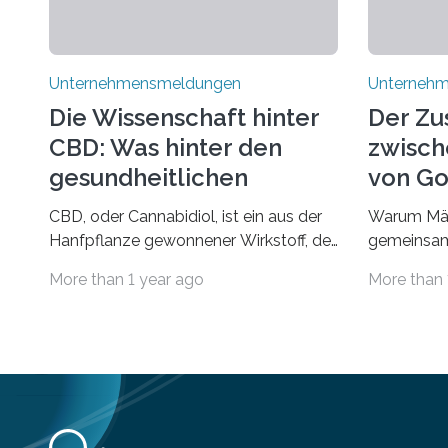
Unternehmensmeldungen
Unterneh
Die Wissenschaft hinter
Der Z
CBD: Was hinter den
zwisch
gesundheitlichen
von Go
Vorteilen steckt
und d
CBD, oder Cannabidiol, ist ein aus der
Warum Mär
Rumpel
Hanfpflanze gewonnener Wirkstoff, der
gemeinsam
in den letzten Jahren immens an
Märchen en
More than 1 year ago
More than 
Popularität gewonnen hat. Anders als
Fantasie, 
das psychoaktive THC
unerwarte
(Tetrahydrocannabinol) enthält CBD
Hauptrolle
keine rauschfördernden Eigenschaften
schon einm
und wird vor allem für seine
dass ein M
potenziellen gesundheitlichen Vorteile
erstaunlic
geschätzt. Doch was steckt
Realität, 