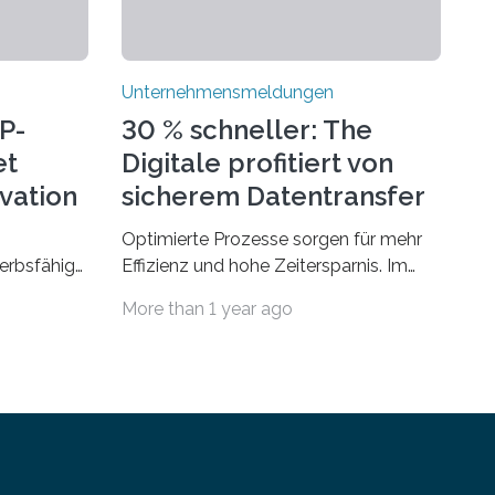
Unternehmensmeldungen
P-
30 % schneller: The
et
Digitale profitiert von
ovation
sicherem Datentransfer
mit Dropbox
Optimierte Prozesse sorgen für mehr
erbsfähig
Effizienz und hohe Zeitersparnis. Im
hmen mit
Agenturgeschäft verlassen täglich
More than 1 year ago
deutet
mehrere Gigabyte Daten das
ionellen
Unternehmen und machen sich auf den
en müssen.
Weg zu Kunden oder Partnern. Wurden
en legitim
früher noch hauptsächlich physische
an
Datenträger benutzt, finden digitale
alten,
Transfers heute vorrangig über die
en
Cloud statt. Um sensible Dateien beim