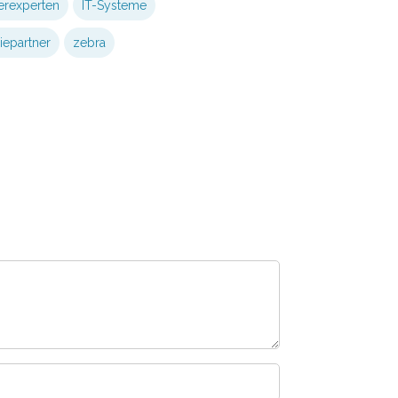
erexperten
IT-Systeme
iepartner
zebra