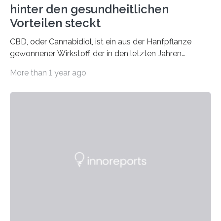
hinter den gesundheitlichen
Vorteilen steckt
CBD, oder Cannabidiol, ist ein aus der Hanfpflanze
gewonnener Wirkstoff, der in den letzten Jahren
immens an Popularität gewonnen hat. Anders als das
More than 1 year ago
psychoaktive THC (Tetrahydrocannabinol) enthält CBD
keine rauschfördernden Eigenschaften und wird vor
allem für seine potenziellen gesundheitlichen Vorteile
geschätzt. Doch was steckt tatsächlich hinter den
positiven Effekten von CBD, und wie hängen diese mit
den biologischen Prozessen im menschlichen Körper
zusammen? Welche neuen Erkenntnisse liefert die
Forschung und welche Entwicklungen gibt es auf
diesem Gebiet? In diesem Artikel…