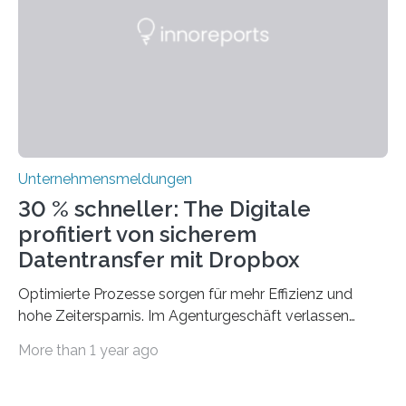
mit dem richtigen System können Unternehmen
traditionelle Geschäftsprozesse in vielerlei Hinsicht
optimieren. Bewährte Praktiken lassen sich mit
modernen Technologien kombinieren Ein…
Unternehmensmeldungen
30 % schneller: The Digitale
profitiert von sicherem
Datentransfer mit Dropbox
Optimierte Prozesse sorgen für mehr Effizienz und
hohe Zeitersparnis. Im Agenturgeschäft verlassen
täglich mehrere Gigabyte Daten das Unternehmen und
More than 1 year ago
machen sich auf den Weg zu Kunden oder Partnern.
Wurden früher noch hauptsächlich physische
Datenträger benutzt, finden digitale Transfers heute