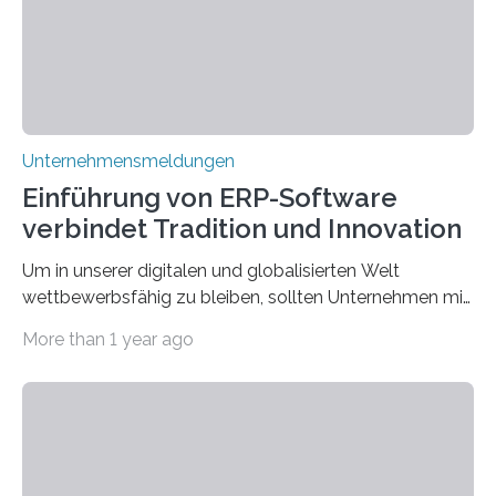
scheinbar…
Unternehmensmeldungen
Einführung von ERP-Software
verbindet Tradition und Innovation
Um in unserer digitalen und globalisierten Welt
wettbewerbsfähig zu bleiben, sollten Unternehmen mit
dem Wandel gehen. Das bedeutet jedoch nicht, dass
More than 1 year ago
ihre traditionellen Werte auf der Strecke bleiben
müssen. Tatsächlich ist es vollkommen legitim und
sogar empfehlenswert, an bewährten Praktiken
festzuhalten, solange sie sich mit modernen
Technologien vereinbaren lassen. Die Einführung einer
ERP-Software spielt dabei eine wichtige Rolle, denn