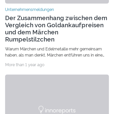
Unternehmensmeldungen
Der Zusammenhang zwischen dem
Vergleich von Goldankaufpreisen
und dem Märchen
Rumpelstilzchen
Warum Märchen und Edelmetalle mehr gemeinsam
haben, als man denkt. Märchen entführen uns in eine
Welt der Fantasie, in der Zauber und unerwartete
More than 1 year ago
Wendungen die Hauptrolle spielen. Doch haben Sie
schon einmal darüber nachgedacht, dass ein Märchen
wie Rumpelstilzchen erstaunliche Parallelen zur
modernen Realität, insbesondere dem Handel mit
Edelmetallen, aufweist? In beiden Welten dreht sich
vieles um das geheimnisvolle und wertvolle Gold, doch
die Moral der Geschichte birgt auch für den heutigen
Goldankauf einige Lehren. In Rumpelstilzchen wird das