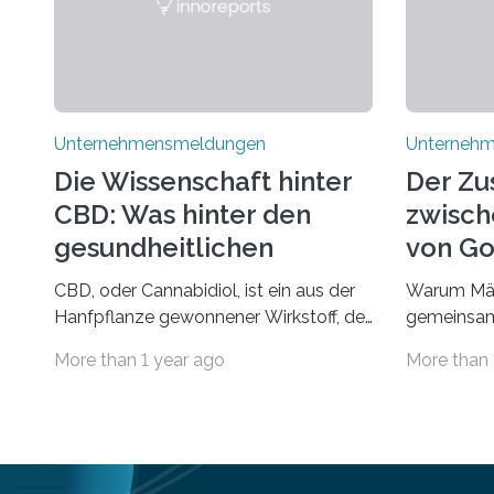
Unternehmensmeldungen
Unterneh
Die Wissenschaft hinter
Der Z
CBD: Was hinter den
zwisch
gesundheitlichen
von Go
Vorteilen steckt
und d
CBD, oder Cannabidiol, ist ein aus der
Warum Mär
Rumpel
Hanfpflanze gewonnener Wirkstoff, der
gemeinsam
in den letzten Jahren immens an
Märchen en
More than 1 year ago
More than 
Popularität gewonnen hat. Anders als
Fantasie, 
das psychoaktive THC
unerwarte
(Tetrahydrocannabinol) enthält CBD
Hauptrolle
keine rauschfördernden Eigenschaften
schon einm
und wird vor allem für seine
dass ein M