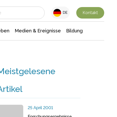
 Leben
Medien & Ereignisse
Interdisziplinäre Forschung
Veranstaltungsnachrichten
n Chemie
Gesellschaftswissenschaften
Kontakt
DE
eben
Medien & Ereignisse
Bildung
Meistgelesene
Artikel
25 April 2001
Forschungsergebnisse