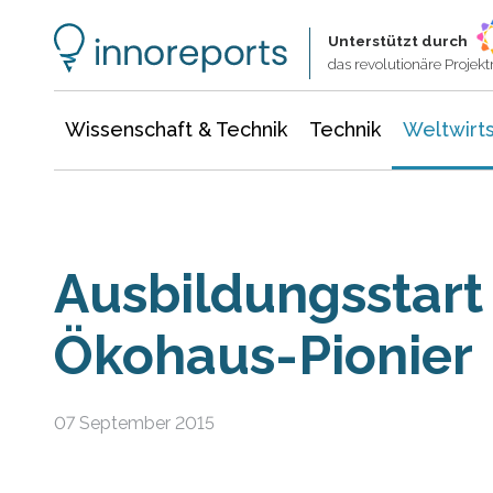
Wissenschaft & Technik
Informationstechnologie
Energie & Elektrotechnik
Unterstützt durch
das revolutionäre Proje
Wissenschaft & Technik
Technik
Weltwirts
Ausbildungsstart
Ökohaus-Pionier
07 September 2015