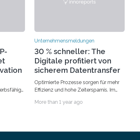
Unternehmensmeldungen
P-
30 % schneller: The
et
Digitale profitiert von
ovation
sicherem Datentransfer
mit Dropbox
Optimierte Prozesse sorgen für mehr
erbsfähig
Effizienz und hohe Zeitersparnis. Im
hmen mit
Agenturgeschäft verlassen täglich
More than 1 year ago
deutet
mehrere Gigabyte Daten das
ionellen
Unternehmen und machen sich auf den
en müssen.
Weg zu Kunden oder Partnern. Wurden
en legitim
früher noch hauptsächlich physische
an
Datenträger benutzt, finden digitale