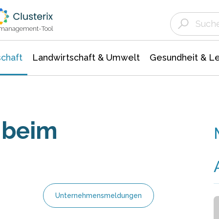
Landwirtschaft & Umwelt
Gesundheit &
Agrar- Forstwissenschaften
Unternehmensmeldungen
Biowissenschafte
Ökologie Umwelt- Naturschutz
ktmanagement-Tool
chaft
Landwirtschaft & Umwelt
Gesundheit & L
 beim
Unternehmensmeldungen