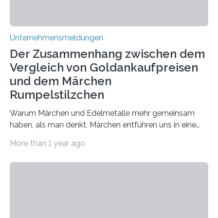
Unternehmensmeldungen
Der Zusammenhang zwischen dem
Vergleich von Goldankaufpreisen
und dem Märchen
Rumpelstilzchen
Warum Märchen und Edelmetalle mehr gemeinsam
haben, als man denkt. Märchen entführen uns in eine
Welt der Fantasie, in der Zauber und unerwartete
More than 1 year ago
Wendungen die Hauptrolle spielen. Doch haben Sie
schon einmal darüber nachgedacht, dass ein Märchen
wie Rumpelstilzchen erstaunliche Parallelen zur
modernen Realität, insbesondere dem Handel mit
Edelmetallen, aufweist? In beiden Welten dreht sich
vieles um das geheimnisvolle und wertvolle Gold, doch