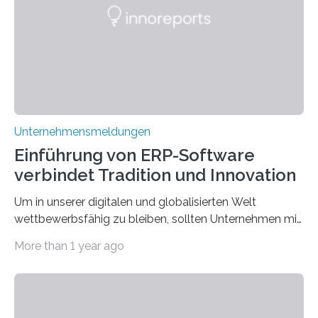
die Moral der Geschichte birgt auch für den heutigen
Goldankauf einige Lehren. In Rumpelstilzchen wird das
scheinbar…
Unternehmensmeldungen
Einführung von ERP-Software
verbindet Tradition und Innovation
Um in unserer digitalen und globalisierten Welt
wettbewerbsfähig zu bleiben, sollten Unternehmen mit
dem Wandel gehen. Das bedeutet jedoch nicht, dass
More than 1 year ago
ihre traditionellen Werte auf der Strecke bleiben
müssen. Tatsächlich ist es vollkommen legitim und
sogar empfehlenswert, an bewährten Praktiken
festzuhalten, solange sie sich mit modernen