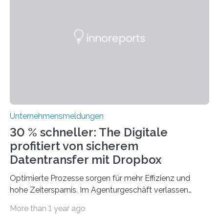
Technologien vereinbaren lassen. Die Einführung einer
ERP-Software spielt dabei eine wichtige Rolle, denn
mit dem richtigen System können Unternehmen
traditionelle Geschäftsprozesse in vielerlei Hinsicht
optimieren. Bewährte Praktiken lassen sich mit
modernen Technologien kombinieren Ein…
Unternehmensmeldungen
30 % schneller: The Digitale
profitiert von sicherem
Datentransfer mit Dropbox
Optimierte Prozesse sorgen für mehr Effizienz und
hohe Zeitersparnis. Im Agenturgeschäft verlassen
täglich mehrere Gigabyte Daten das Unternehmen und
More than 1 year ago
machen sich auf den Weg zu Kunden oder Partnern.