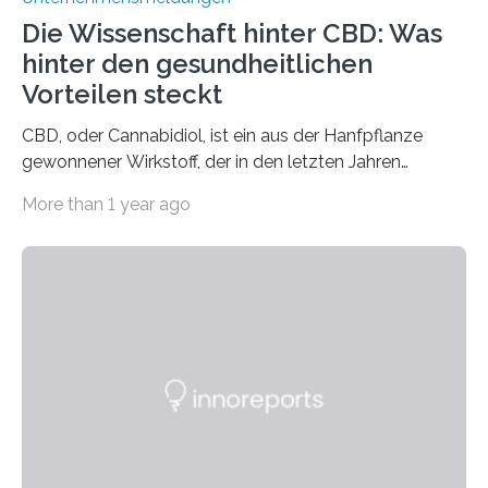
Die Wissenschaft hinter CBD: Was
hinter den gesundheitlichen
Vorteilen steckt
CBD, oder Cannabidiol, ist ein aus der Hanfpflanze
gewonnener Wirkstoff, der in den letzten Jahren
immens an Popularität gewonnen hat. Anders als das
More than 1 year ago
psychoaktive THC (Tetrahydrocannabinol) enthält CBD
keine rauschfördernden Eigenschaften und wird vor
allem für seine potenziellen gesundheitlichen Vorteile
geschätzt. Doch was steckt tatsächlich hinter den
positiven Effekten von CBD, und wie hängen diese mit
den biologischen Prozessen im menschlichen Körper
zusammen? Welche neuen Erkenntnisse liefert die
Forschung und welche Entwicklungen gibt es auf
diesem Gebiet? In diesem Artikel…