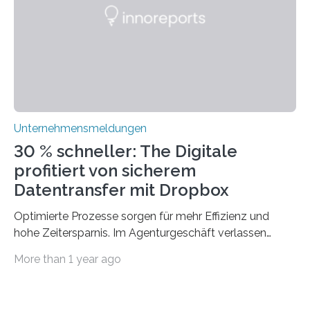
mit dem richtigen System können Unternehmen
traditionelle Geschäftsprozesse in vielerlei Hinsicht
optimieren. Bewährte Praktiken lassen sich mit
modernen Technologien kombinieren Ein…
Unternehmensmeldungen
30 % schneller: The Digitale
profitiert von sicherem
Datentransfer mit Dropbox
Optimierte Prozesse sorgen für mehr Effizienz und
hohe Zeitersparnis. Im Agenturgeschäft verlassen
täglich mehrere Gigabyte Daten das Unternehmen und
More than 1 year ago
machen sich auf den Weg zu Kunden oder Partnern.
Wurden früher noch hauptsächlich physische
Datenträger benutzt, finden digitale Transfers heute