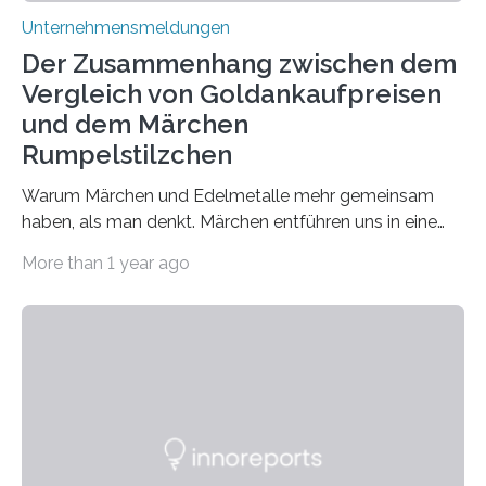
Unternehmensmeldungen
Der Zusammenhang zwischen dem
Vergleich von Goldankaufpreisen
und dem Märchen
Rumpelstilzchen
Warum Märchen und Edelmetalle mehr gemeinsam
haben, als man denkt. Märchen entführen uns in eine
Welt der Fantasie, in der Zauber und unerwartete
More than 1 year ago
Wendungen die Hauptrolle spielen. Doch haben Sie
schon einmal darüber nachgedacht, dass ein Märchen
wie Rumpelstilzchen erstaunliche Parallelen zur
modernen Realität, insbesondere dem Handel mit
Edelmetallen, aufweist? In beiden Welten dreht sich
vieles um das geheimnisvolle und wertvolle Gold, doch
die Moral der Geschichte birgt auch für den heutigen
Goldankauf einige Lehren. In Rumpelstilzchen wird das
scheinbar…