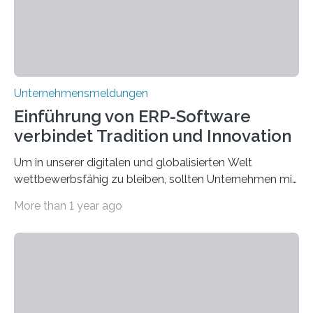
Unternehmensmeldungen
Einführung von ERP-Software
verbindet Tradition und Innovation
Um in unserer digitalen und globalisierten Welt
wettbewerbsfähig zu bleiben, sollten Unternehmen mit
dem Wandel gehen. Das bedeutet jedoch nicht, dass
More than 1 year ago
ihre traditionellen Werte auf der Strecke bleiben
müssen. Tatsächlich ist es vollkommen legitim und
sogar empfehlenswert, an bewährten Praktiken
festzuhalten, solange sie sich mit modernen
Technologien vereinbaren lassen. Die Einführung einer
ERP-Software spielt dabei eine wichtige Rolle, denn