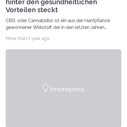
hinter den gesundheitlichen
Vorteilen steckt
CBD, oder Cannabidiol, ist ein aus der Hanfpflanze
gewonnener Wirkstoff, der in den letzten Jahren
immens an Popularität gewonnen hat. Anders als das
More than 1 year ago
psychoaktive THC (Tetrahydrocannabinol) enthält CBD
keine rauschfördernden Eigenschaften und wird vor
allem für seine potenziellen gesundheitlichen Vorteile
geschätzt. Doch was steckt tatsächlich hinter den
positiven Effekten von CBD, und wie hängen diese mit
den biologischen Prozessen im menschlichen Körper
zusammen? Welche neuen Erkenntnisse liefert die
Forschung und welche Entwicklungen gibt es auf
diesem Gebiet? In diesem Artikel…