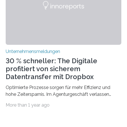
traditionelle Geschäftsprozesse in vielerlei Hinsicht
optimieren. Bewährte Praktiken lassen sich mit
modernen Technologien kombinieren Ein…
Unternehmensmeldungen
30 % schneller: The Digitale
profitiert von sicherem
Datentransfer mit Dropbox
Optimierte Prozesse sorgen für mehr Effizienz und
hohe Zeitersparnis. Im Agenturgeschäft verlassen
täglich mehrere Gigabyte Daten das Unternehmen und
More than 1 year ago
machen sich auf den Weg zu Kunden oder Partnern.
Wurden früher noch hauptsächlich physische
Datenträger benutzt, finden digitale Transfers heute