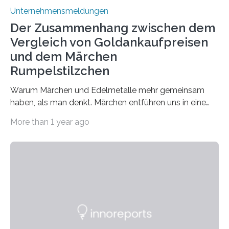
Unternehmensmeldungen
Der Zusammenhang zwischen dem
Vergleich von Goldankaufpreisen
und dem Märchen
Rumpelstilzchen
Warum Märchen und Edelmetalle mehr gemeinsam
haben, als man denkt. Märchen entführen uns in eine
Welt der Fantasie, in der Zauber und unerwartete
More than 1 year ago
Wendungen die Hauptrolle spielen. Doch haben Sie
schon einmal darüber nachgedacht, dass ein Märchen
wie Rumpelstilzchen erstaunliche Parallelen zur
modernen Realität, insbesondere dem Handel mit
Edelmetallen, aufweist? In beiden Welten dreht sich
vieles um das geheimnisvolle und wertvolle Gold, doch
die Moral der Geschichte birgt auch für den heutigen
Goldankauf einige Lehren. In Rumpelstilzchen wird das
scheinbar…