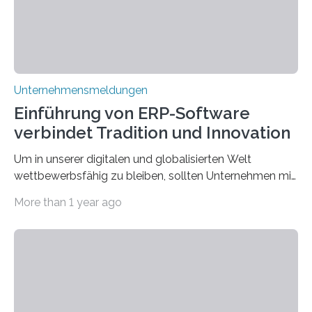
Unternehmensmeldungen
Einführung von ERP-Software
verbindet Tradition und Innovation
Um in unserer digitalen und globalisierten Welt
wettbewerbsfähig zu bleiben, sollten Unternehmen mit
dem Wandel gehen. Das bedeutet jedoch nicht, dass
More than 1 year ago
ihre traditionellen Werte auf der Strecke bleiben
müssen. Tatsächlich ist es vollkommen legitim und
sogar empfehlenswert, an bewährten Praktiken
festzuhalten, solange sie sich mit modernen
Technologien vereinbaren lassen. Die Einführung einer
ERP-Software spielt dabei eine wichtige Rolle, denn
mit dem richtigen System können Unternehmen