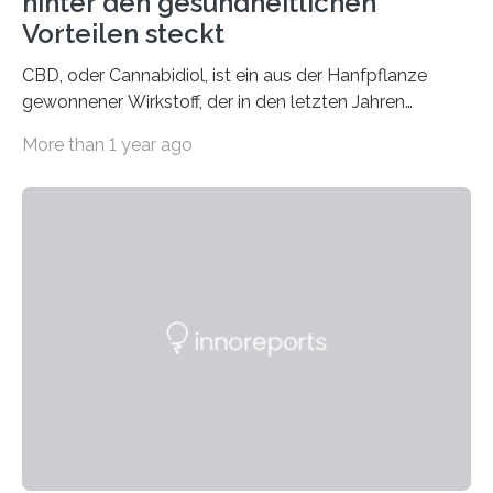
hinter den gesundheitlichen
Vorteilen steckt
CBD, oder Cannabidiol, ist ein aus der Hanfpflanze
gewonnener Wirkstoff, der in den letzten Jahren
immens an Popularität gewonnen hat. Anders als das
More than 1 year ago
psychoaktive THC (Tetrahydrocannabinol) enthält CBD
keine rauschfördernden Eigenschaften und wird vor
allem für seine potenziellen gesundheitlichen Vorteile
geschätzt. Doch was steckt tatsächlich hinter den
positiven Effekten von CBD, und wie hängen diese mit
den biologischen Prozessen im menschlichen Körper
zusammen? Welche neuen Erkenntnisse liefert die
Forschung und welche Entwicklungen gibt es auf
diesem Gebiet? In diesem Artikel…