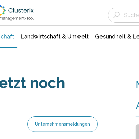
Landwirtschaft & Umwelt
Gesundheit &
Agrar- Forstwissenschaften
Unternehmensmeldungen
Biowissenschafte
Ökologie Umwelt- Naturschutz
ktmanagement-Tool
chaft
Landwirtschaft & Umwelt
Gesundheit & L
etzt noch
Unternehmensmeldungen