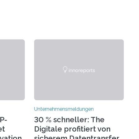
Unternehmensmeldungen
P-
30 % schneller: The
et
Digitale profitiert von
ovation
sicherem Datentransfer