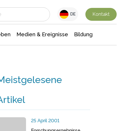
 Leben
Medien & Ereignisse
Interdisziplinäre Forschung
Veranstaltungsnachrichten
n Chemie
Gesellschaftswissenschaften
Kontakt
DE
eben
Medien & Ereignisse
Bildung
Meistgelesene
Artikel
25 April 2001
Forschungsergebnisse