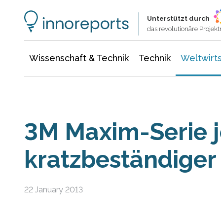
Wissenschaft & Technik
Informationstechnologie
Energie & Elektrotechnik
Unterstützt durch
das revolutionäre Proje
Wissenschaft & Technik
Technik
Weltwirts
3M Maxim-Serie j
kratzbeständiger
22 January 2013