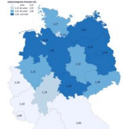
gesamten Einkommen zwischen 1990 und 2020 für
unterschiedliche Einkommensgruppen sowie für in
Deutschland geborene Menschen und Zugewanderte
verändert hat. Das Ergebnis: Während Personen mit
hohen Einkommen (oberstes Quintil der Verteilung der
Nettoäquivalenzeinkommen) nur einen moderaten
Anstieg des Mietanteils am Gesamteinkommen
hinnehmen mussten, nahm die Belastung bei
Menschen mit…