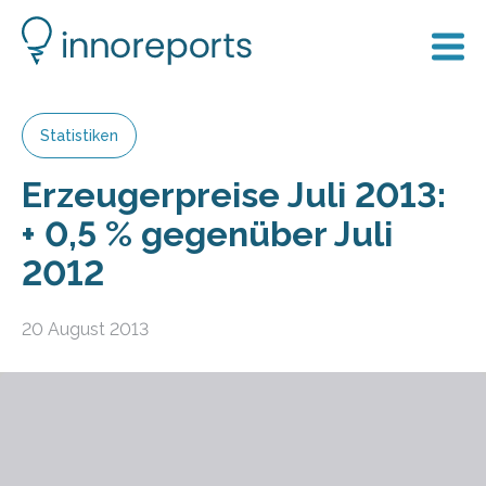
Statistiken
Er­zeu­ger­prei­se Juli 2013:
+ 0,5 % ge­gen­ü­ber Juli
2012
20 August 2013