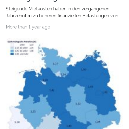
Steigende Mietkosten haben in den vergangenen
Jahrzehnten zu höheren finanziellen Belastungen von
Mietern geführt. In einer aktuellen Studie hat das
More than 1 year ago
Bundesinstitut für Bevölkerungsforschung (BiB)
untersucht, wie sich der Anteil der Mietkosten am
gesamten Einkommen zwischen 1990 und 2020 für
unterschiedliche Einkommensgruppen sowie für in
Deutschland geborene Menschen und Zugewanderte
verändert hat. Das Ergebnis: Während Personen mit
hohen Einkommen (oberstes Quintil der Verteilung der
Nettoäquivalenzeinkommen) nur einen moderaten
Anstieg des Mietanteils am Gesamteinkommen
hinnehmen mussten, nahm die Belastung bei
Menschen mit…