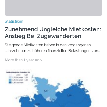
Statistiken
Zunehmend Ungleiche Mietkosten:
Anstieg Bei Zugewanderten
Steigende Mietkosten haben in den vergangenen
Jahrzehnten zu höheren finanziellen Belastungen von
Mietern geführt. In einer aktuellen Studie hat das
More than 1 year ago
Bundesinstitut für Bevölkerungsforschung (BiB)
untersucht, wie sich der Anteil der Mietkosten am
gesamten Einkommen zwischen 1990 und 2020 für
unterschiedliche Einkommensgruppen sowie für in
Deutschland geborene Menschen und Zugewanderte
verändert hat. Das Ergebnis: Während Personen mit
hohen Einkommen (oberstes Quintil der Verteilung der
Nettoäquivalenzeinkommen) nur einen moderaten