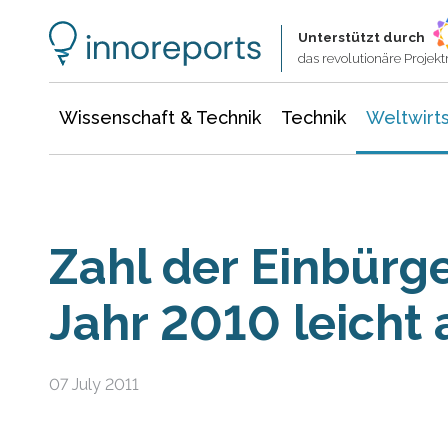
Wissenschaft & Technik
Informationstechnologie
Energie & Elektrotechnik
Unterstützt durch
das revolutionäre Proje
Wissenschaft & Technik
Technik
Weltwirts
Zahl der Einbürg
Jahr 2010 leicht
07 July 2011