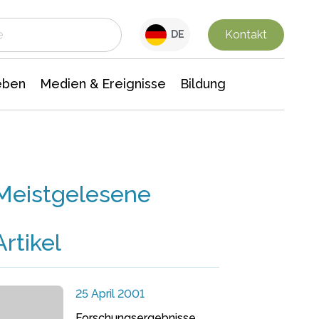
 Leben
Medien & Ereignisse
Interdisziplinäre Forschung
Veranstaltungsnachrichten
n Chemie
Gesellschaftswissenschaften
Kontakt
DE
eben
Medien & Ereignisse
Bildung
Meistgelesene
Artikel
25 April 2001
Forschungsergebnisse