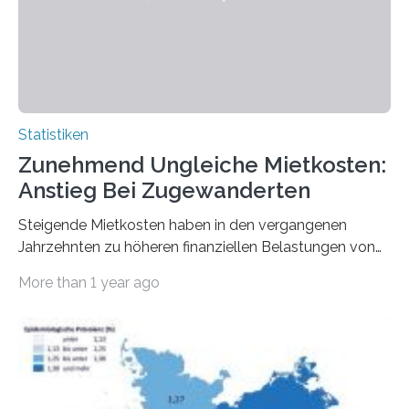
Statistiken
Zunehmend Ungleiche Mietkosten:
Anstieg Bei Zugewanderten
Steigende Mietkosten haben in den vergangenen
Jahrzehnten zu höheren finanziellen Belastungen von
Mietern geführt. In einer aktuellen Studie hat das
More than 1 year ago
Bundesinstitut für Bevölkerungsforschung (BiB)
untersucht, wie sich der Anteil der Mietkosten am
gesamten Einkommen zwischen 1990 und 2020 für
unterschiedliche Einkommensgruppen sowie für in
Deutschland geborene Menschen und Zugewanderte
verändert hat. Das Ergebnis: Während Personen mit