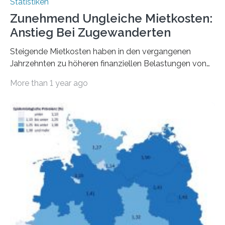
Statistiken
Zunehmend Ungleiche Mietkosten:
Anstieg Bei Zugewanderten
Steigende Mietkosten haben in den vergangenen
Jahrzehnten zu höheren finanziellen Belastungen von
Mietern geführt. In einer aktuellen Studie hat das
More than 1 year ago
Bundesinstitut für Bevölkerungsforschung (BiB)
untersucht, wie sich der Anteil der Mietkosten am
gesamten Einkommen zwischen 1990 und 2020 für
unterschiedliche Einkommensgruppen sowie für in
Deutschland geborene Menschen und Zugewanderte
verändert hat. Das Ergebnis: Während Personen mit
hohen Einkommen (oberstes Quintil der Verteilung der
Nettoäquivalenzeinkommen) nur einen moderaten
Anstieg des Mietanteils am Gesamteinkommen
hinnehmen mussten, nahm die Belastung bei
Menschen mit…