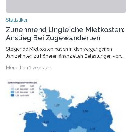
Statistiken
Zunehmend Ungleiche Mietkosten:
Anstieg Bei Zugewanderten
Steigende Mietkosten haben in den vergangenen
Jahrzehnten zu höheren finanziellen Belastungen von
Mietern geführt. In einer aktuellen Studie hat das
More than 1 year ago
Bundesinstitut für Bevölkerungsforschung (BiB)
untersucht, wie sich der Anteil der Mietkosten am
gesamten Einkommen zwischen 1990 und 2020 für
unterschiedliche Einkommensgruppen sowie für in
Deutschland geborene Menschen und Zugewanderte
verändert hat. Das Ergebnis: Während Personen mit
hohen Einkommen (oberstes Quintil der Verteilung der
Nettoäquivalenzeinkommen) nur einen moderaten
Anstieg des Mietanteils am Gesamteinkommen