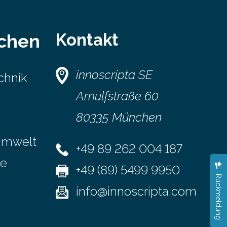
Kontakt
schen
innoscripta SE
chnik
Arnulfstraße 60
80335 München
Umwelt
+49 89 262 004 187
se
+49 (89) 5499 9950
Rückmeldung
info@innoscripta.com