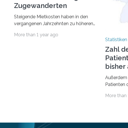
Zugewanderten
Steigende Mietkosten haben in den
vergangenen Jahrzehnten zu höheren
finanziellen Belastungen von Mietern
More than 1 year ago
geführt. In einer aktuellen Studie hat
Statistiken
das Bundesinstitut für
Zahl d
Bevölkerungsforschung (BiB)
Patien
untersucht, wie sich der Anteil der
Mietkosten am gesamten Einkommen
bishe
zwischen 1990 und 2020 für
Außerdem 
unterschiedliche Einkommensgruppen
Patienten d
sowie für in Deutschland geborene
Versorgung
Menschen und Zugewanderte
More than 
Jahr 2009 
verändert hat. Das Ergebnis: Während
gesetzlich
Personen mit hohen Einkommen
(oberstes Quintil der Verteilung der
Nettoäquivalenzeinkommen) nur einen
moderaten Anstieg des Mietanteils am