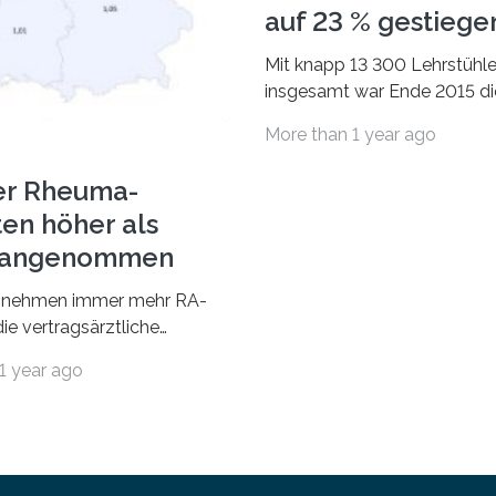
auf 23 % gestiege
Mit knapp 13 300 Lehrstühl
insgesamt war Ende 2015 di
Fächergruppe Rechts-, Wirt
More than 1 year ago
und Sozialwissenschaften b
Professorinnen (3 800) und 
er Rheuma-
ten höher als
r angenommen
nehmen immer mehr RA-
ie vertragsärztliche
 in Anspruch. Während im
1 year ago
nur etwa 526.000 (526.211)
…