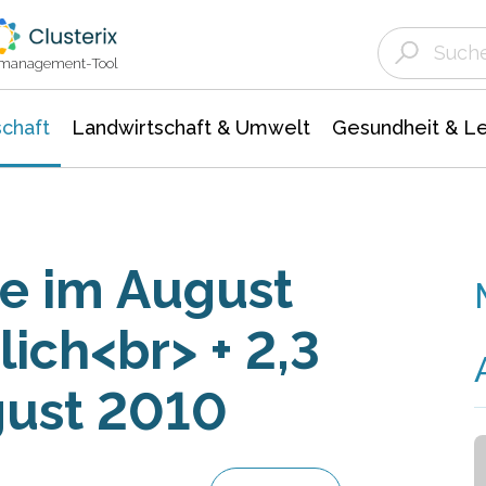
Landwirtschaft & Umwelt
Gesundheit &
Agrar- Forstwissenschaften
Unternehmensmeldungen
Biowissenschafte
Ökologie Umwelt- Naturschutz
ktmanagement-Tool
chaft
Landwirtschaft & Umwelt
Gesundheit & L
e im August
lich<br> + 2,3
ust 2010