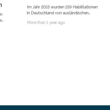
n
Im Jahr 2015 wurden 159 Habilitationen
in Deutschland von ausländischen
en
Wissenschaftlerinnen und
e
More than 1 year ago
Wissenschaftlern erfolgreich beendet.
schafts-
Damit nahm der…
ei
bei…