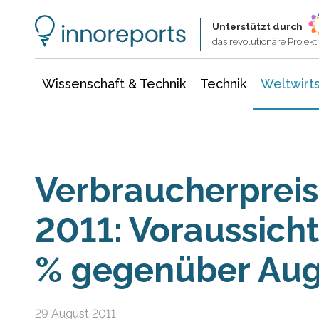
Wissenschaft & Technik
Informationstechnologie
Energie & Elektrotechnik
Unterstützt durch
das revolutionäre Proje
Wissenschaft & Technik
Technik
Weltwirts
Verbraucherpreis
2011: Voraussicht
% gegenüber Aug
29 August 2011