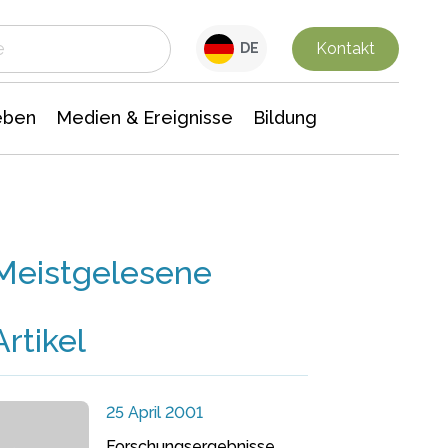
 Leben
Medien & Ereignisse
Interdisziplinäre Forschung
Veranstaltungsnachrichten
n Chemie
Gesellschaftswissenschaften
Kontakt
DE
eben
Medien & Ereignisse
Bildung
Meistgelesene
Artikel
25 April 2001
Forschungsergebnisse