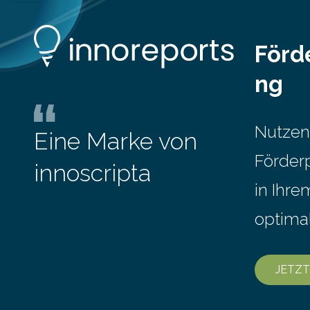
Gesamteinkommen hinnehmen
mussten, nahm die Belastung bei
Menschen mit…
Förd
ng
Nutzen
Eine Marke von
Förder
innoscripta
in Ihr
optima
JETZT