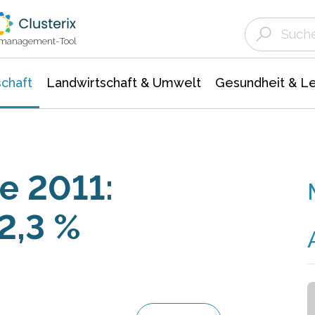
Landwirtschaft & Umwelt
Gesundheit &
Agrar- Forstwissenschaften
Unternehmensmeldungen
Biowissenschafte
Ökologie Umwelt- Naturschutz
ktmanagement-Tool
chaft
Landwirtschaft & Umwelt
Gesundheit & L
e 2011:
 2,3 %