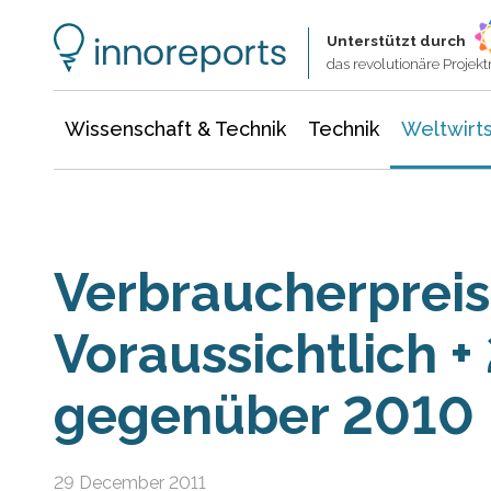
Wissenschaft & Technik
Informationstechnologie
Energie & Elektrotechnik
Unterstützt durch
das revolutionäre Proje
Wissenschaft & Technik
Technik
Weltwirts
Verbraucherpreis
Voraussichtlich +
gegenüber 2010
29 December 2011