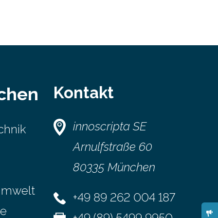
Kontakt
schen
innoscripta SE
chnik
Arnulfstraße 60
80335 München
Umwelt
+49 89 262 004 187
se
+49 (89) 5499 9950