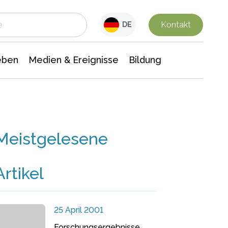
 Leben
Medien & Ereignisse
Interdisziplinäre Forschung
Veranstaltungsnachrichten
n Chemie
Gesellschaftswissenschaften
Kontakt
DE
eben
Medien & Ereignisse
Bildung
Meistgelesene
Artikel
25 April 2001
Forschungsergebnisse