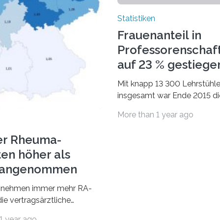
Statistiken
Frauenanteil in
Professorenschaf
auf 23 % gestiege
Mit knapp 13 300 Lehrstühl
insgesamt war Ende 2015 di
Fächergruppe Rechts-, Wirt
More than 1 year ago
und Sozialwissenschaften b
Professorinnen (3 800) und 
er Rheuma-
ten höher als
r angenommen
nehmen immer mehr RA-
ie vertragsärztliche
 in Anspruch. Während im
1 year ago