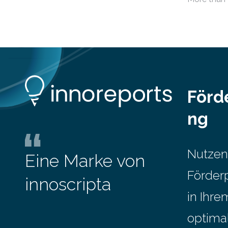
Jahr 2009 
verändert hat. Das Ergebnis: Während
gesetzlich
Personen mit hohen Einkommen
(oberstes Quintil der Verteilung der
Nettoäquivalenzeinkommen) nur einen
moderaten Anstieg des Mietanteils am
Gesamteinkommen hinnehmen
mussten, nahm die Belastung bei
Menschen mit…
Förd
ng
Nutzen
Eine Marke von
Förder
innoscripta
in Ihr
optima