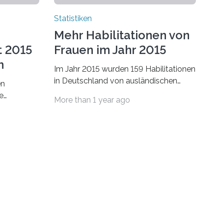
Statistiken
Mehr Habilitationen von
t 2015
Frauen im Jahr 2015
n
Im Jahr 2015 wurden 159 Habilitationen
in Deutschland von ausländischen
en
Wissenschaftlerinnen und
e
More than 1 year ago
Wissenschaftlern erfolgreich beendet.
schafts-
Damit nahm der…
ei
bei…