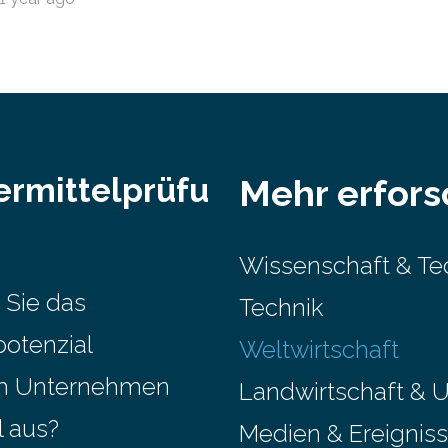
nur etwa 526.000 (526.211)
…
ermittelprüfu
Mehr erfor
Wissenschaft & Te
 Sie das
Technik
potenzial
Weltwirtschaft
em Unternehmen
Landwirtschaft & 
l aus?
Medien & Ereignis