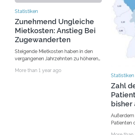
Statistiken
Zunehmend Ungleiche
Mietkosten: Anstieg Bei
Zugewanderten
Steigende Mietkosten haben in den
vergangenen Jahrzehnten zu höheren
finanziellen Belastungen von Mietern
More than 1 year ago
geführt. In einer aktuellen Studie hat
Statistiken
das Bundesinstitut für
Zahl d
Bevölkerungsforschung (BiB)
Patien
untersucht, wie sich der Anteil der
Mietkosten am gesamten Einkommen
bishe
zwischen 1990 und 2020 für
Außerdem 
unterschiedliche Einkommensgruppen
Patienten d
sowie für in Deutschland geborene
Versorgung
Menschen und Zugewanderte
More than 