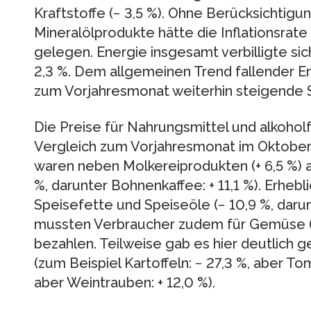
Kraftstoffe (− 3,5 %). Ohne Berücksichtigun
Mineralölprodukte hätte die Inflationsrate
gelegen. Energie insgesamt verbilligte s
2,3 %. Dem allgemeinen Trend fallender E
zum Vorjahresmonat weiterhin steigende S
Die Preise für Nahrungsmittel und alkohol
Vergleich zum Vorjahresmonat im Oktober 
waren neben Molkereiprodukten (+ 6,5 %) a
%, darunter Bohnenkaffee: + 11,1 %). Erheb
Speisefette und Speiseöle (− 10,9 %, darun
mussten Verbraucher zudem für Gemüse (− 
bezahlen. Teilweise gab es hier deutlich 
(zum Beispiel Kartoffeln: − 27,3 %, aber Tom
aber Weintrauben: + 12,0 %).