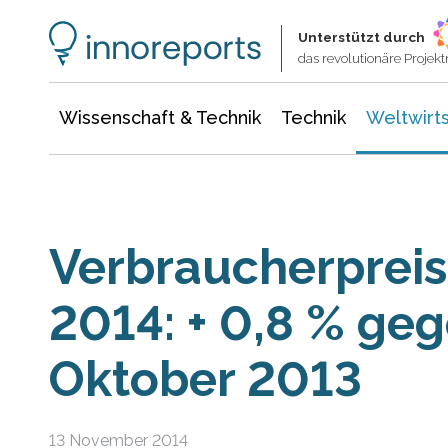
Wissenschaft & Technik
Informationstechnologie
Energie & Elektrotechnik
Unterstützt durch
das revolutionäre Proje
Wissenschaft & Technik
Technik
Weltwirts
Verbraucher­prei
2014: + 0,8 % geg
Oktober 2013
13 November 2014