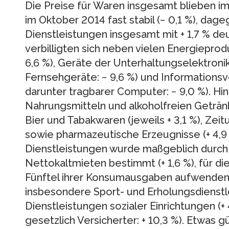
Die Preise für Waren insgesamt blieben i
im Oktober 2014 fast stabil (− 0,1 %), dage
Dienstleistungen insgesamt mit + 1,7 % de
verbilligten sich neben vielen Energiepro
6,6 %), Geräte der Unterhaltungselektronik
Fernsehgeräte: − 9,6 %) und Informationsv
darunter tragbarer Computer: − 9,0 %). H
Nahrungsmitteln und alkoholfreien Geträ
Bier und Tabakwaren (jeweils + 3,1 %), Zeit
sowie pharmazeutische Erzeugnisse (+ 4,9
Dienstleistungen wurde maßgeblich durch
Nettokaltmieten bestimmt (+ 1,6 %), für di
Fünftel ihrer Konsumausgaben aufwenden
insbesondere Sport- und Erholungsdienstle
Dienstleistungen sozialer Einrichtungen (+
gesetzlich Versicherter: + 10,3 %). Etwas