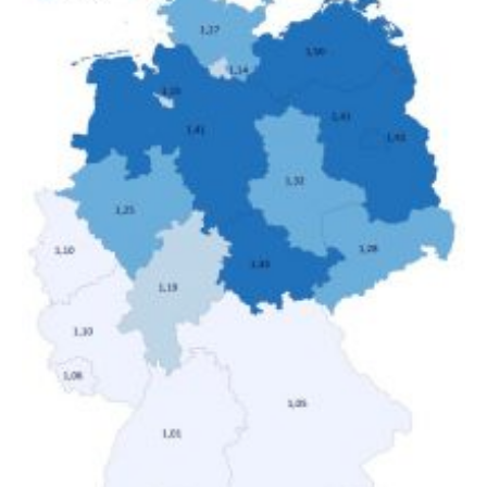
Deutschland geborene Menschen und Zugewanderte
verändert hat. Das Ergebnis: Während Personen mit
hohen Einkommen (oberstes Quintil der Verteilung der
Nettoäquivalenzeinkommen) nur einen moderaten
Anstieg des Mietanteils am Gesamteinkommen
hinnehmen mussten, nahm die Belastung bei
Menschen mit…