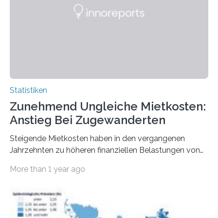
Statistiken
Zunehmend Ungleiche Mietkosten:
Anstieg Bei Zugewanderten
Steigende Mietkosten haben in den vergangenen
Jahrzehnten zu höheren finanziellen Belastungen von
Mietern geführt. In einer aktuellen Studie hat das
More than 1 year ago
Bundesinstitut für Bevölkerungsforschung (BiB)
untersucht, wie sich der Anteil der Mietkosten am
gesamten Einkommen zwischen 1990 und 2020 für
unterschiedliche Einkommensgruppen sowie für in