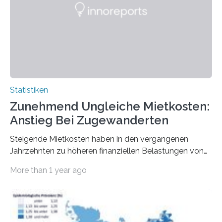
Statistiken
Zunehmend Ungleiche Mietkosten:
Anstieg Bei Zugewanderten
Steigende Mietkosten haben in den vergangenen
Jahrzehnten zu höheren finanziellen Belastungen von
Mietern geführt. In einer aktuellen Studie hat das
More than 1 year ago
Bundesinstitut für Bevölkerungsforschung (BiB)
untersucht, wie sich der Anteil der Mietkosten am
gesamten Einkommen zwischen 1990 und 2020 für
unterschiedliche Einkommensgruppen sowie für in