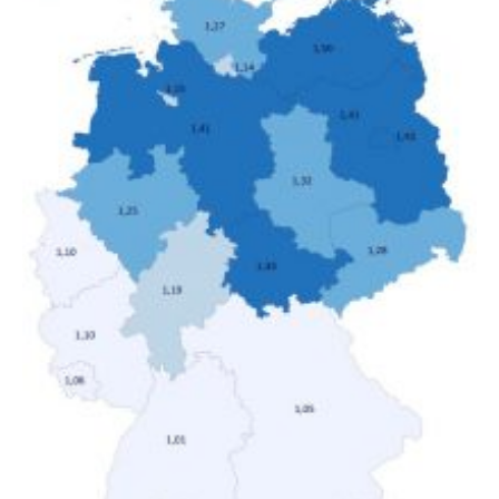
Deutschland geborene Menschen und Zugewanderte
verändert hat. Das Ergebnis: Während Personen mit
hohen Einkommen (oberstes Quintil der Verteilung der
Nettoäquivalenzeinkommen) nur einen moderaten
Anstieg des Mietanteils am Gesamteinkommen
hinnehmen mussten, nahm die Belastung bei
Menschen mit…