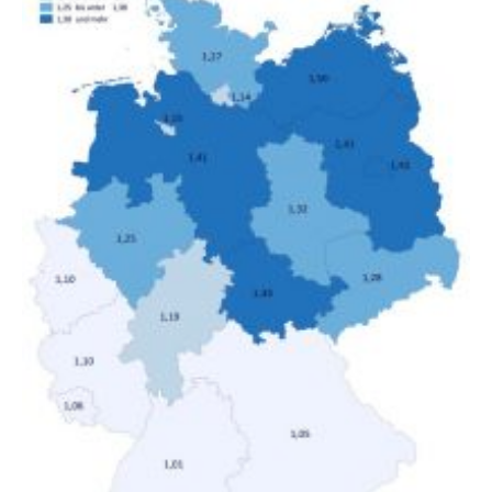
unterschiedliche Einkommensgruppen sowie für in
Deutschland geborene Menschen und Zugewanderte
verändert hat. Das Ergebnis: Während Personen mit
hohen Einkommen (oberstes Quintil der Verteilung der
Nettoäquivalenzeinkommen) nur einen moderaten
Anstieg des Mietanteils am Gesamteinkommen
hinnehmen mussten, nahm die Belastung bei
Menschen mit…