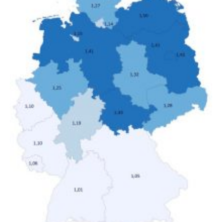
verändert hat. Das Ergebnis: Während Personen mit
hohen Einkommen (oberstes Quintil der Verteilung der
Nettoäquivalenzeinkommen) nur einen moderaten
Anstieg des Mietanteils am Gesamteinkommen
hinnehmen mussten, nahm die Belastung bei
Menschen mit…