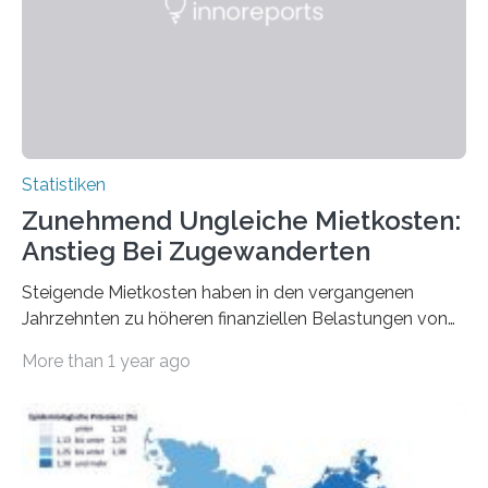
Statistiken
Zunehmend Ungleiche Mietkosten:
Anstieg Bei Zugewanderten
Steigende Mietkosten haben in den vergangenen
Jahrzehnten zu höheren finanziellen Belastungen von
Mietern geführt. In einer aktuellen Studie hat das
More than 1 year ago
Bundesinstitut für Bevölkerungsforschung (BiB)
untersucht, wie sich der Anteil der Mietkosten am
gesamten Einkommen zwischen 1990 und 2020 für
unterschiedliche Einkommensgruppen sowie für in
Deutschland geborene Menschen und Zugewanderte