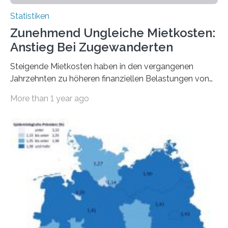
Statistiken
Zunehmend Ungleiche Mietkosten:
Anstieg Bei Zugewanderten
Steigende Mietkosten haben in den vergangenen
Jahrzehnten zu höheren finanziellen Belastungen von
Mietern geführt. In einer aktuellen Studie hat das
More than 1 year ago
Bundesinstitut für Bevölkerungsforschung (BiB)
untersucht, wie sich der Anteil der Mietkosten am
gesamten Einkommen zwischen 1990 und 2020 für
unterschiedliche Einkommensgruppen sowie für in
Deutschland geborene Menschen und Zugewanderte
verändert hat. Das Ergebnis: Während Personen mit
hohen Einkommen (oberstes Quintil der Verteilung der
Nettoäquivalenzeinkommen) nur einen moderaten
Anstieg des Mietanteils am Gesamteinkommen
hinnehmen mussten, nahm die Belastung bei
Menschen mit…