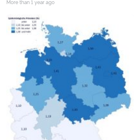
More than 1 year ago
Bundesinstitut für Bevölkerungsforschung (BiB)
untersucht, wie sich der Anteil der Mietkosten am
gesamten Einkommen zwischen 1990 und 2020 für
unterschiedliche Einkommensgruppen sowie für in
Deutschland geborene Menschen und Zugewanderte
verändert hat. Das Ergebnis: Während Personen mit
hohen Einkommen (oberstes Quintil der Verteilung der
Nettoäquivalenzeinkommen) nur einen moderaten
Anstieg des Mietanteils am Gesamteinkommen
hinnehmen mussten, nahm die Belastung bei
Menschen mit…