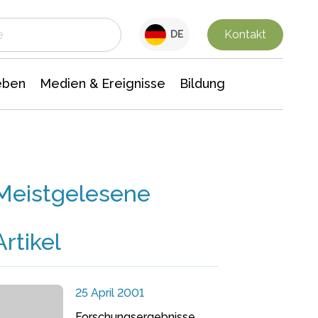
 Leben
Medien & Ereignisse
Interdisziplinäre Forschung
Veranstaltungsnachrichten
n Chemie
Gesellschaftswissenschaften
Kontakt
DE
eben
Medien & Ereignisse
Bildung
Meistgelesene
Artikel
25 April 2001
Forschungsergebnisse