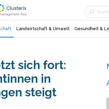
Landwirtschaft & Umwelt
Gesundheit &
Agrar- Forstwissenschaften
Unternehmensmeldungen
Biowissenschafte
Ökologie Umwelt- Naturschutz
ktmanagement-Tool
chaft
Landwirtschaft & Umwelt
Gesundheit & L
zt sich fort:
tinnen in
gen steigt