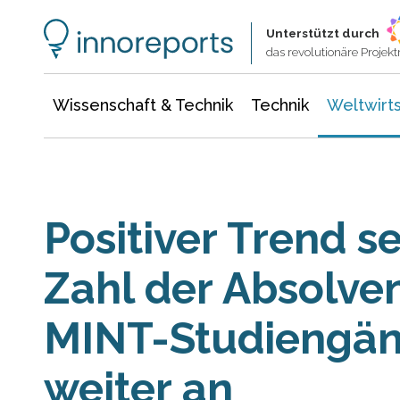
Wissenschaft & Technik
Informationstechnologie
Energie & Elektrotechnik
Unterstützt durch
das revolutionäre Proje
Wissenschaft & Technik
Technik
Weltwirts
Positiver Trend set
Zahl der Absolven
MINT-Studiengän
weiter an