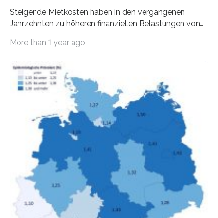
Steigende Mietkosten haben in den vergangenen
Jahrzehnten zu höheren finanziellen Belastungen von
Mietern geführt. In einer aktuellen Studie hat das
More than 1 year ago
Bundesinstitut für Bevölkerungsforschung (BiB)
untersucht, wie sich der Anteil der Mietkosten am
gesamten Einkommen zwischen 1990 und 2020 für
unterschiedliche Einkommensgruppen sowie für in
Deutschland geborene Menschen und Zugewanderte
verändert hat. Das Ergebnis: Während Personen mit
hohen Einkommen (oberstes Quintil der Verteilung der
Nettoäquivalenzeinkommen) nur einen moderaten
Anstieg des Mietanteils am Gesamteinkommen
hinnehmen mussten, nahm die Belastung bei
Menschen mit…