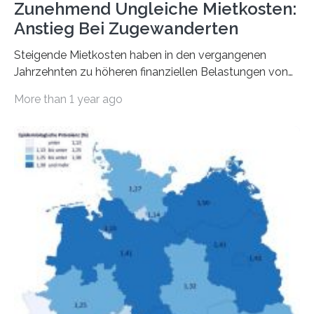
Zunehmend Ungleiche Mietkosten:
Anstieg Bei Zugewanderten
Steigende Mietkosten haben in den vergangenen
Jahrzehnten zu höheren finanziellen Belastungen von
Mietern geführt. In einer aktuellen Studie hat das
More than 1 year ago
Bundesinstitut für Bevölkerungsforschung (BiB)
untersucht, wie sich der Anteil der Mietkosten am
gesamten Einkommen zwischen 1990 und 2020 für
unterschiedliche Einkommensgruppen sowie für in
Deutschland geborene Menschen und Zugewanderte
verändert hat. Das Ergebnis: Während Personen mit
hohen Einkommen (oberstes Quintil der Verteilung der
Nettoäquivalenzeinkommen) nur einen moderaten
Anstieg des Mietanteils am Gesamteinkommen
hinnehmen mussten, nahm die Belastung bei
Menschen mit…