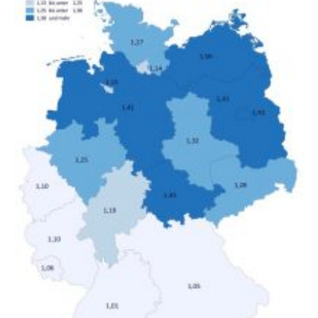
unterschiedliche Einkommensgruppen sowie für in
Deutschland geborene Menschen und Zugewanderte
verändert hat. Das Ergebnis: Während Personen mit
hohen Einkommen (oberstes Quintil der Verteilung der
Nettoäquivalenzeinkommen) nur einen moderaten
Anstieg des Mietanteils am Gesamteinkommen
hinnehmen mussten, nahm die Belastung bei
Menschen mit…