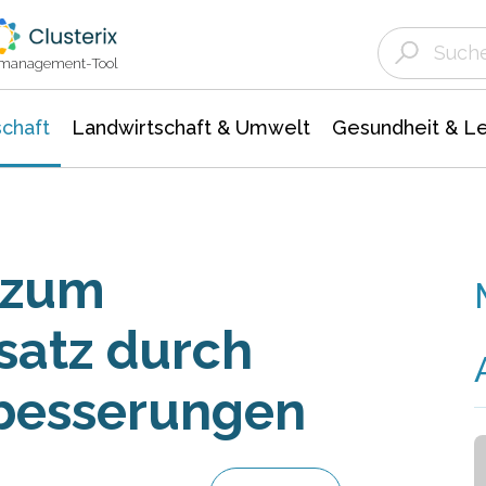
Landwirtschaft & Umwelt
Gesundheit &
Agrar- Forstwissenschaften
Unternehmensmeldungen
Biowissenschafte
Ökologie Umwelt- Naturschutz
ktmanagement-Tool
chaft
Landwirtschaft & Umwelt
Gesundheit & L
 zum
satz durch
besserungen