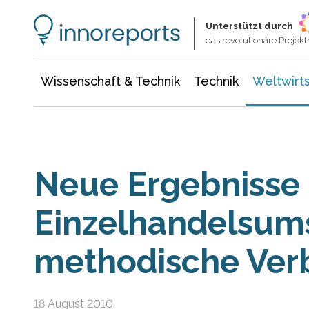
Wissenschaft & Technik
Informationstechnologie
Energie & Elektrotechnik
Unterstützt durch
das revolutionäre Proje
Wissenschaft & Technik
Technik
Weltwirts
Neue Ergebnisse
Einzelhandelsum
methodische Ver
18 August 2010