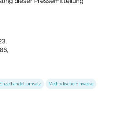
ssung dieser Pressemitteilung
23,
86,
Einzelhandelsumsatz
Methodische Hinweise