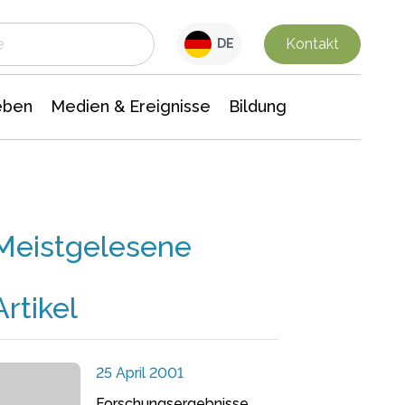
 Leben
Medien & Ereignisse
Interdisziplinäre Forschung
Veranstaltungsnachrichten
n Chemie
Gesellschaftswissenschaften
Kontakt
DE
eben
Medien & Ereignisse
Bildung
Meistgelesene
Artikel
25 April 2001
Forschungsergebnisse