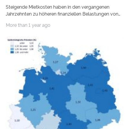
Steigende Mietkosten haben in den vergangenen
Jahrzehnten zu höheren finanziellen Belastungen von
Mietern geführt. In einer aktuellen Studie hat das
More than 1 year ago
Bundesinstitut für Bevölkerungsforschung (BiB)
untersucht, wie sich der Anteil der Mietkosten am
gesamten Einkommen zwischen 1990 und 2020 für
unterschiedliche Einkommensgruppen sowie für in
Deutschland geborene Menschen und Zugewanderte
verändert hat. Das Ergebnis: Während Personen mit
hohen Einkommen (oberstes Quintil der Verteilung der
Nettoäquivalenzeinkommen) nur einen moderaten
Anstieg des Mietanteils am Gesamteinkommen
hinnehmen mussten, nahm die Belastung bei
Menschen mit…