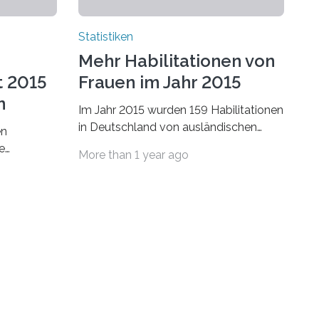
Statistiken
Mehr Habilitationen von
t 2015
Frauen im Jahr 2015
n
Im Jahr 2015 wurden 159 Habilitationen
in Deutschland von ausländischen
en
Wissenschaftlerinnen und
e
More than 1 year ago
Wissenschaftlern erfolgreich beendet.
schafts-
Damit nahm der…
ei
bei…