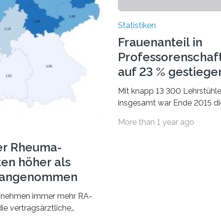
Statistiken
Frauenanteil in
Professorenschaf
auf 23 % gestiege
Mit knapp 13 300 Lehrstühl
insgesamt war Ende 2015 di
Fächergruppe Rechts-, Wirt
More than 1 year ago
und Sozialwissenschaften b
Professorinnen (3 800) und 
er Rheuma-
ten höher als
r angenommen
nehmen immer mehr RA-
ie vertragsärztliche
 in Anspruch. Während im