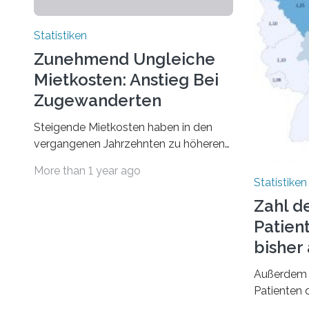
Statistiken
Zunehmend Ungleiche
Mietkosten: Anstieg Bei
Zugewanderten
Steigende Mietkosten haben in den
vergangenen Jahrzehnten zu höheren
finanziellen Belastungen von Mietern
More than 1 year ago
geführt. In einer aktuellen Studie hat
Statistiken
das Bundesinstitut für
Zahl d
Bevölkerungsforschung (BiB)
Patien
untersucht, wie sich der Anteil der
Mietkosten am gesamten Einkommen
bishe
zwischen 1990 und 2020 für
Außerdem 
unterschiedliche Einkommensgruppen
Patienten d
sowie für in Deutschland geborene
Versorgung