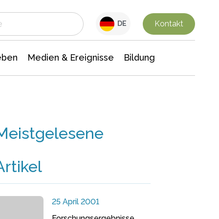
 Leben
Medien & Ereignisse
Interdisziplinäre Forschung
Veranstaltungsnachrichten
n Chemie
Gesellschaftswissenschaften
Kontakt
DE
eben
Medien & Ereignisse
Bildung
Meistgelesene
Artikel
25 April 2001
Forschungsergebnisse