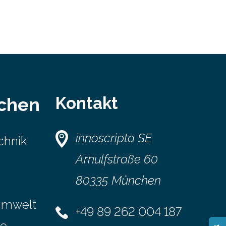
Kontakt
schen
innoscripta SE
chnik
Arnulfstraße 60
80335 München
Umwelt
+49 89 262 004 187
se