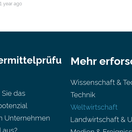
1 year ago
nur etwa 526.000 (526.211)
…
ermittelprüfu
Mehr erfor
Wissenschaft & Te
 Sie das
Technik
potenzial
Weltwirtschaft
em Unternehmen
Landwirtschaft & 
l aus?
Medien & Ereignis