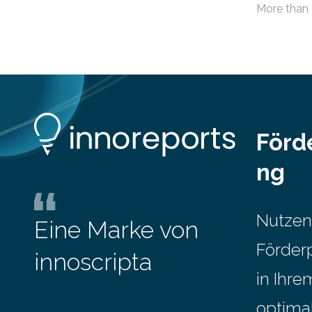
Menschen und Zugewanderte
More than 
Jahr 2009 
verändert hat. Das Ergebnis: Während
gesetzlich
Personen mit hohen Einkommen
(oberstes Quintil der Verteilung der
Nettoäquivalenzeinkommen) nur einen
moderaten Anstieg des Mietanteils am
Gesamteinkommen hinnehmen
mussten, nahm die Belastung bei
Menschen mit…
Förd
ng
Nutzen
Eine Marke von
Förder
innoscripta
in Ihr
optima