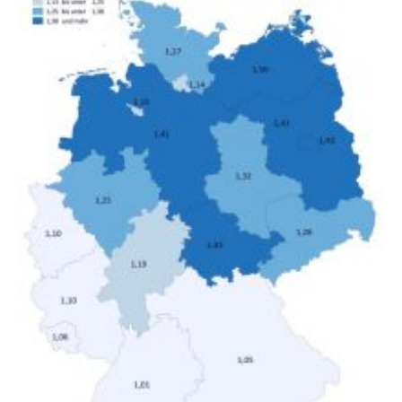
unterschiedliche Einkommensgruppen sowie für in
Deutschland geborene Menschen und Zugewanderte
verändert hat. Das Ergebnis: Während Personen mit
hohen Einkommen (oberstes Quintil der Verteilung der
Nettoäquivalenzeinkommen) nur einen moderaten
Anstieg des Mietanteils am Gesamteinkommen
hinnehmen mussten, nahm die Belastung bei
Menschen mit…