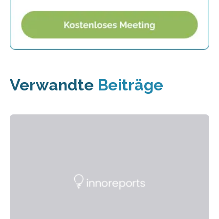
Verwandte
Beiträge