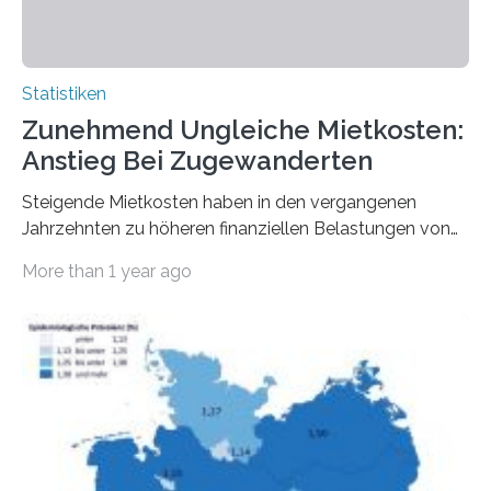
Statistiken
Zunehmend Ungleiche Mietkosten:
Anstieg Bei Zugewanderten
Steigende Mietkosten haben in den vergangenen
Jahrzehnten zu höheren finanziellen Belastungen von
Mietern geführt. In einer aktuellen Studie hat das
More than 1 year ago
Bundesinstitut für Bevölkerungsforschung (BiB)
untersucht, wie sich der Anteil der Mietkosten am
gesamten Einkommen zwischen 1990 und 2020 für
unterschiedliche Einkommensgruppen sowie für in
Deutschland geborene Menschen und Zugewanderte
verändert hat. Das Ergebnis: Während Personen mit
hohen Einkommen (oberstes Quintil der Verteilung der
Nettoäquivalenzeinkommen) nur einen moderaten