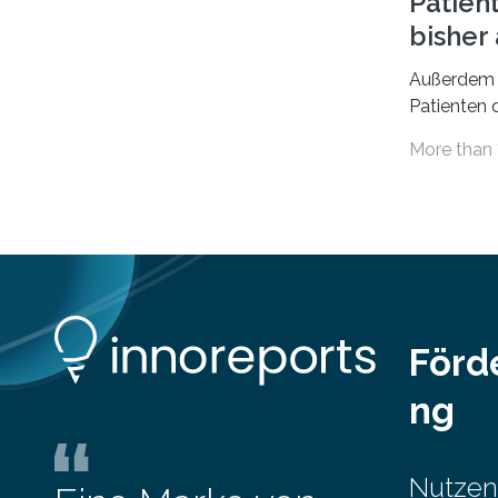
Patien
untersucht, wie sich der Anteil der
Mietkosten am gesamten Einkommen
bishe
zwischen 1990 und 2020 für
Außerdem 
unterschiedliche Einkommensgruppen
Patienten d
sowie für in Deutschland geborene
Versorgung
Menschen und Zugewanderte
More than 
Jahr 2009 
verändert hat. Das Ergebnis: Während
gesetzlich
Personen mit hohen Einkommen
(oberstes Quintil der Verteilung der
Nettoäquivalenzeinkommen) nur einen
moderaten Anstieg des Mietanteils am
Gesamteinkommen hinnehmen
mussten, nahm die Belastung bei
Menschen mit…
Förd
ng
Nutzen