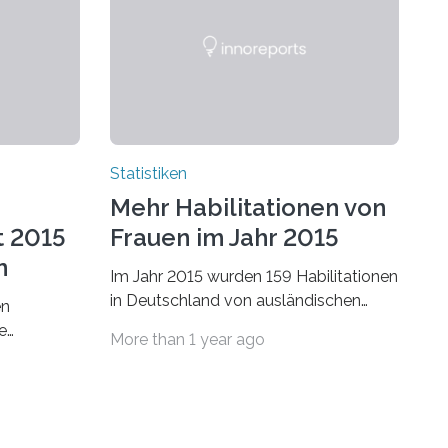
Statistiken
Mehr Habilitationen von
t 2015
Frauen im Jahr 2015
n
Im Jahr 2015 wurden 159 Habilitationen
in Deutschland von ausländischen
en
Wissenschaftlerinnen und
e
More than 1 year ago
Wissenschaftlern erfolgreich beendet.
schafts-
Damit nahm der…
ei
bei…