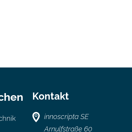
Kontakt
schen
innoscripta SE
chnik
Arnulfstraße 60