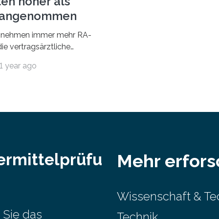
ten höher als
r angenommen
nehmen immer mehr RA-
ie vertragsärztliche
 in Anspruch. Während im
1 year ago
nur etwa 526.000 (526.211)
…
ermittelprüfu
Mehr erfor
Wissenschaft & Te
 Sie das
Technik