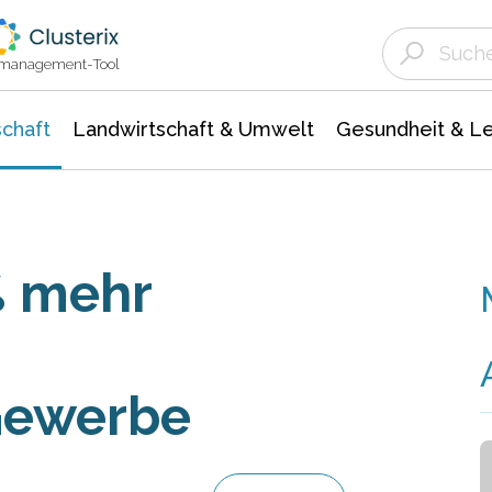
Landwirtschaft & Umwelt
Gesundheit &
Agrar- Forstwissenschaften
Unternehmensmeldungen
Biowissenschafte
Ökologie Umwelt- Naturschutz
ktmanagement-Tool
chaft
Landwirtschaft & Umwelt
Gesundheit & L
% mehr
Gewerbe