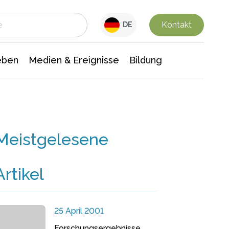
 Leben
Medien & Ereignisse
Interdisziplinäre Forschung
Veranstaltungsnachrichten
n Chemie
Gesellschaftswissenschaften
Kontakt
DE
eben
Medien & Ereignisse
Bildung
Meistgelesene
Artikel
25 April 2001
Forschungsergebnisse