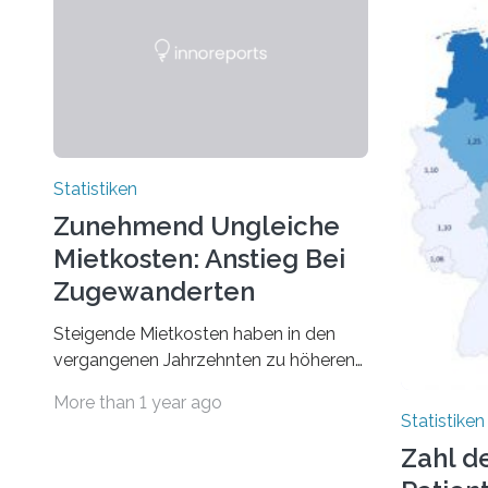
Statistiken
Zunehmend Ungleiche
Mietkosten: Anstieg Bei
Zugewanderten
Steigende Mietkosten haben in den
vergangenen Jahrzehnten zu höheren
finanziellen Belastungen von Mietern
More than 1 year ago
geführt. In einer aktuellen Studie hat
Statistiken
das Bundesinstitut für
Zahl d
Bevölkerungsforschung (BiB)