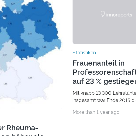
Statistiken
Frauenanteil in
Professorenschaf
auf 23 % gestiege
Mit knapp 13 300 Lehrstühl
insgesamt war Ende 2015 di
Fächergruppe Rechts-, Wirt
More than 1 year ago
und Sozialwissenschaften b
Professorinnen (3 800) und 
er Rheuma-