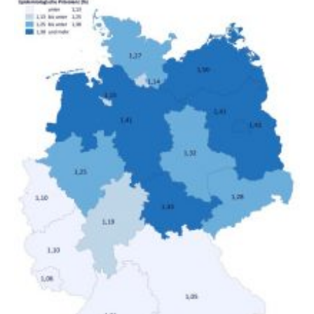
gesamten Einkommen zwischen 1990 und 2020 für
unterschiedliche Einkommensgruppen sowie für in
Deutschland geborene Menschen und Zugewanderte
verändert hat. Das Ergebnis: Während Personen mit
hohen Einkommen (oberstes Quintil der Verteilung der
Nettoäquivalenzeinkommen) nur einen moderaten
Anstieg des Mietanteils am Gesamteinkommen
hinnehmen mussten, nahm die Belastung bei
Menschen mit…