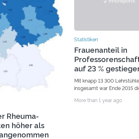
Statistiken
Frauenanteil in
Professorenschaf
auf 23 % gestiege
Mit knapp 13 300 Lehrstühl
insgesamt war Ende 2015 di
Fächergruppe Rechts-, Wirt
More than 1 year ago
und Sozialwissenschaften b
Professorinnen (3 800) und 
er Rheuma-
ten höher als
r angenommen