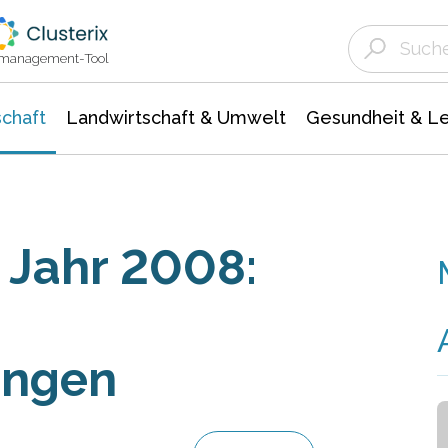
Landwirtschaft & Umwelt
Gesundheit &
Agrar- Forstwissenschaften
Unternehmensmeldungen
Biowissenschafte
Ökologie Umwelt- Naturschutz
ktmanagement-Tool
chaft
Landwirtschaft & Umwelt
Gesundheit & L
 Jahr 2008:
ungen