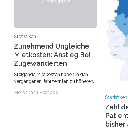
Statistiken
Zunehmend Ungleiche
Mietkosten: Anstieg Bei
Zugewanderten
Steigende Mietkosten haben in den
vergangenen Jahrzehnten zu höheren
finanziellen Belastungen von Mietern
More than 1 year ago
geführt. In einer aktuellen Studie hat
Statistiken
das Bundesinstitut für
Zahl d
Bevölkerungsforschung (BiB)
Patien
untersucht, wie sich der Anteil der
Mietkosten am gesamten Einkommen
bishe