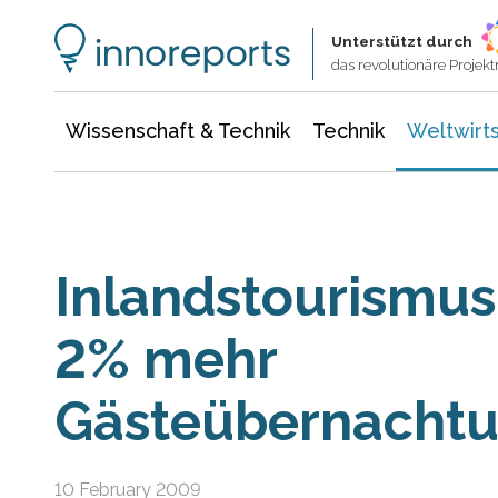
Wissenschaft & Technik
Informationstechnologie
Energie & Elektrotechnik
Unterstützt durch
das revolutionäre Proje
Wissenschaft & Technik
Technik
Weltwirts
Inlandstourismus
2% mehr
Gästeübernacht
10 February 2009