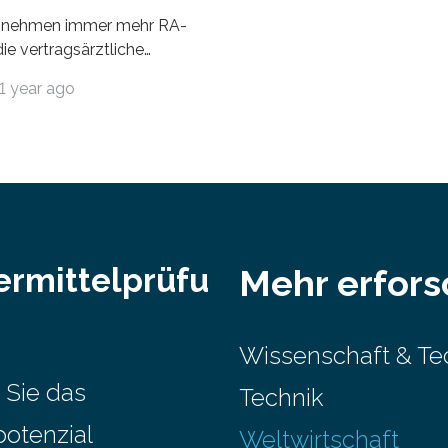
nehmen immer mehr RA-
ie vertragsärztliche
 in Anspruch. Während im
1 year ago
nur etwa 526.000 (526.211)
…
ermittelprüfu
Mehr erfor
Wissenschaft & Te
 Sie das
Technik
potenzial
Weltwirtschaft