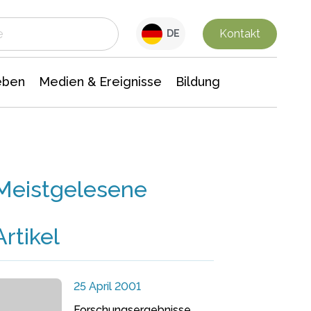
 Leben
Medien & Ereignisse
Interdisziplinäre Forschung
Veranstaltungsnachrichten
n Chemie
Gesellschaftswissenschaften
Kontakt
DE
eben
Medien & Ereignisse
Bildung
Meistgelesene
Artikel
25 April 2001
Forschungsergebnisse