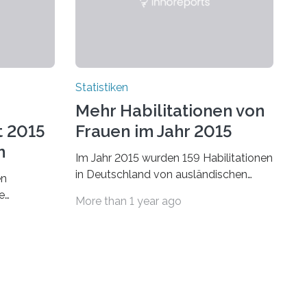
Statistiken
Mehr Habilitationen von
t 2015
Frauen im Jahr 2015
n
Im Jahr 2015 wurden 159 Habilitationen
in Deutschland von ausländischen
en
Wissenschaftlerinnen und
e
More than 1 year ago
Wissenschaftlern erfolgreich beendet.
schafts-
Damit nahm der…
ei
bei…