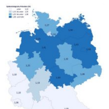
untersucht, wie sich der Anteil der Mietkosten am
gesamten Einkommen zwischen 1990 und 2020 für
unterschiedliche Einkommensgruppen sowie für in
Deutschland geborene Menschen und Zugewanderte
verändert hat. Das Ergebnis: Während Personen mit
hohen Einkommen (oberstes Quintil der Verteilung der
Nettoäquivalenzeinkommen) nur einen moderaten
Anstieg des Mietanteils am Gesamteinkommen
hinnehmen mussten, nahm die Belastung bei
Menschen mit…