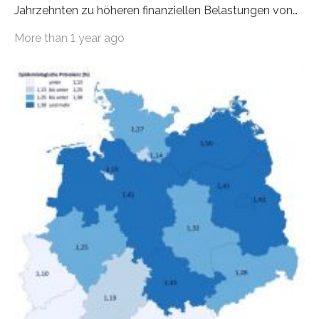
Jahrzehnten zu höheren finanziellen Belastungen von
Mietern geführt. In einer aktuellen Studie hat das
More than 1 year ago
Bundesinstitut für Bevölkerungsforschung (BiB)
untersucht, wie sich der Anteil der Mietkosten am
gesamten Einkommen zwischen 1990 und 2020 für
unterschiedliche Einkommensgruppen sowie für in
Deutschland geborene Menschen und Zugewanderte
verändert hat. Das Ergebnis: Während Personen mit
hohen Einkommen (oberstes Quintil der Verteilung der
Nettoäquivalenzeinkommen) nur einen moderaten
Anstieg des Mietanteils am Gesamteinkommen
hinnehmen mussten, nahm die Belastung bei
Menschen mit…