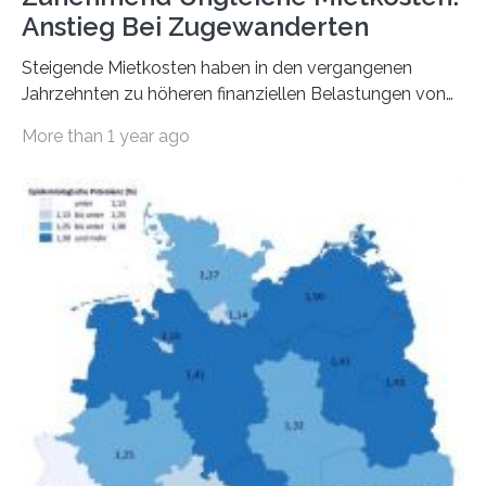
Anstieg Bei Zugewanderten
Steigende Mietkosten haben in den vergangenen
Jahrzehnten zu höheren finanziellen Belastungen von
Mietern geführt. In einer aktuellen Studie hat das
More than 1 year ago
Bundesinstitut für Bevölkerungsforschung (BiB)
untersucht, wie sich der Anteil der Mietkosten am
gesamten Einkommen zwischen 1990 und 2020 für
unterschiedliche Einkommensgruppen sowie für in
Deutschland geborene Menschen und Zugewanderte
verändert hat. Das Ergebnis: Während Personen mit
hohen Einkommen (oberstes Quintil der Verteilung der
Nettoäquivalenzeinkommen) nur einen moderaten
Anstieg des Mietanteils am Gesamteinkommen
hinnehmen mussten, nahm die Belastung bei
Menschen mit…