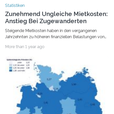
Statistiken
Zunehmend Ungleiche Mietkosten:
Anstieg Bei Zugewanderten
Steigende Mietkosten haben in den vergangenen
Jahrzehnten zu höheren finanziellen Belastungen von
Mietern geführt. In einer aktuellen Studie hat das
More than 1 year ago
Bundesinstitut für Bevölkerungsforschung (BiB)
untersucht, wie sich der Anteil der Mietkosten am
gesamten Einkommen zwischen 1990 und 2020 für
unterschiedliche Einkommensgruppen sowie für in
Deutschland geborene Menschen und Zugewanderte
verändert hat. Das Ergebnis: Während Personen mit
hohen Einkommen (oberstes Quintil der Verteilung der
Nettoäquivalenzeinkommen) nur einen moderaten
Anstieg des Mietanteils am Gesamteinkommen
hinnehmen mussten, nahm die Belastung bei
Menschen mit…