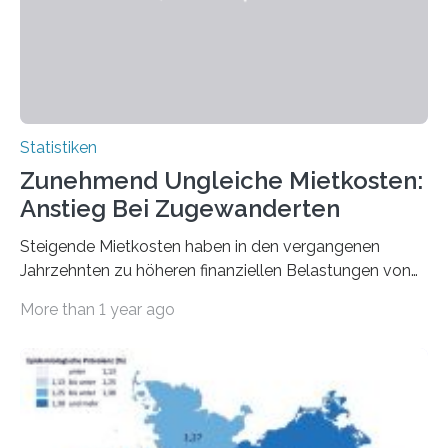
Statistiken
Zunehmend Ungleiche Mietkosten:
Anstieg Bei Zugewanderten
Steigende Mietkosten haben in den vergangenen
Jahrzehnten zu höheren finanziellen Belastungen von
Mietern geführt. In einer aktuellen Studie hat das
More than 1 year ago
Bundesinstitut für Bevölkerungsforschung (BiB)
untersucht, wie sich der Anteil der Mietkosten am
gesamten Einkommen zwischen 1990 und 2020 für
unterschiedliche Einkommensgruppen sowie für in
Deutschland geborene Menschen und Zugewanderte
verändert hat. Das Ergebnis: Während Personen mit