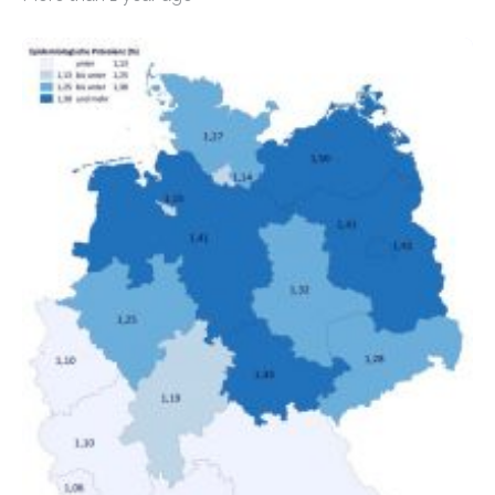
Bundesinstitut für Bevölkerungsforschung (BiB)
untersucht, wie sich der Anteil der Mietkosten am
gesamten Einkommen zwischen 1990 und 2020 für
unterschiedliche Einkommensgruppen sowie für in
Deutschland geborene Menschen und Zugewanderte
verändert hat. Das Ergebnis: Während Personen mit
hohen Einkommen (oberstes Quintil der Verteilung der
Nettoäquivalenzeinkommen) nur einen moderaten
Anstieg des Mietanteils am Gesamteinkommen
hinnehmen mussten, nahm die Belastung bei
Menschen mit…