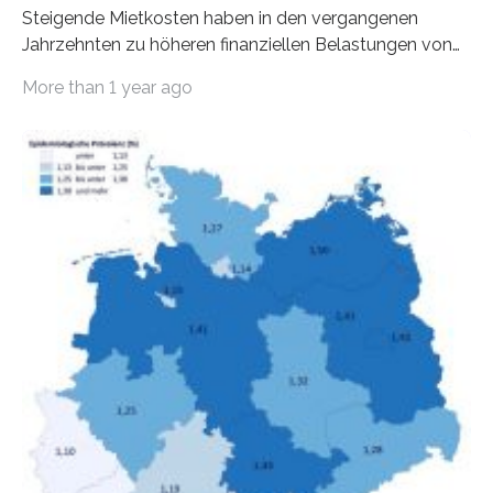
Steigende Mietkosten haben in den vergangenen
Jahrzehnten zu höheren finanziellen Belastungen von
Mietern geführt. In einer aktuellen Studie hat das
More than 1 year ago
Bundesinstitut für Bevölkerungsforschung (BiB)
untersucht, wie sich der Anteil der Mietkosten am
gesamten Einkommen zwischen 1990 und 2020 für
unterschiedliche Einkommensgruppen sowie für in
Deutschland geborene Menschen und Zugewanderte
verändert hat. Das Ergebnis: Während Personen mit
hohen Einkommen (oberstes Quintil der Verteilung der
Nettoäquivalenzeinkommen) nur einen moderaten
Anstieg des Mietanteils am Gesamteinkommen
hinnehmen mussten, nahm die Belastung bei
Menschen mit…