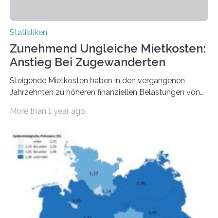
Statistiken
Zunehmend Ungleiche Mietkosten:
Anstieg Bei Zugewanderten
Steigende Mietkosten haben in den vergangenen
Jahrzehnten zu höheren finanziellen Belastungen von
Mietern geführt. In einer aktuellen Studie hat das
More than 1 year ago
Bundesinstitut für Bevölkerungsforschung (BiB)
untersucht, wie sich der Anteil der Mietkosten am
gesamten Einkommen zwischen 1990 und 2020 für
unterschiedliche Einkommensgruppen sowie für in
Deutschland geborene Menschen und Zugewanderte
verändert hat. Das Ergebnis: Während Personen mit
hohen Einkommen (oberstes Quintil der Verteilung der
Nettoäquivalenzeinkommen) nur einen moderaten
Anstieg des Mietanteils am Gesamteinkommen