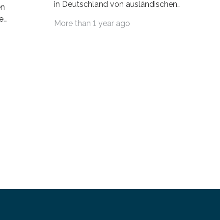
in Deutschland von ausländischen
en
Wissenschaftlerinnen und
e
More than 1 year ago
Wissenschaftlern erfolgreich beendet.
schafts-
Damit nahm der…
ei
bei…