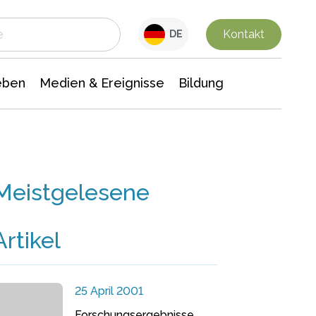
 Leben
Medien & Ereignisse
Interdisziplinäre Forschung
Veranstaltungsnachrichten
n Chemie
Gesellschaftswissenschaften
Kontakt
DE
eben
Medien & Ereignisse
Bildung
Meistgelesene
Artikel
25 April 2001
Forschungsergebnisse