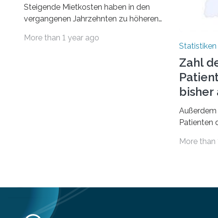
Steigende Mietkosten haben in den
vergangenen Jahrzehnten zu höheren
finanziellen Belastungen von Mietern
More than 1 year ago
geführt. In einer aktuellen Studie hat
Statistiken
das Bundesinstitut für
Zahl d
Bevölkerungsforschung (BiB)
Patien
untersucht, wie sich der Anteil der
Mietkosten am gesamten Einkommen
bishe
zwischen 1990 und 2020 für
Außerdem 
unterschiedliche Einkommensgruppen
Patienten d
sowie für in Deutschland geborene
Versorgung
Menschen und Zugewanderte
More than 
Jahr 2009 
verändert hat. Das Ergebnis: Während
gesetzlich
Personen mit hohen Einkommen
(oberstes Quintil der Verteilung der
Nettoäquivalenzeinkommen) nur einen
moderaten Anstieg des Mietanteils am
Gesamteinkommen hinnehmen
mussten, nahm die Belastung bei