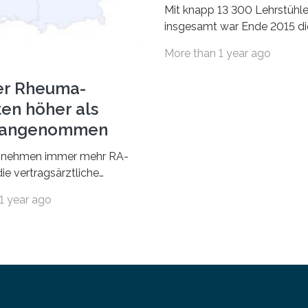
Mit knapp 13 300 Lehrstühl
insgesamt war Ende 2015 di
Fächergruppe Rechts-, Wirt
More than 1 year ago
und Sozialwissenschaften b
Professorinnen (3 800) und 
er Rheuma-
ten höher als
r angenommen
nehmen immer mehr RA-
ie vertragsärztliche
 in Anspruch. Während im
1 year ago
nur etwa 526.000 (526.211)
…