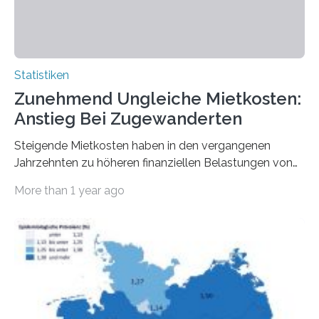
Statistiken
Zunehmend Ungleiche Mietkosten:
Anstieg Bei Zugewanderten
Steigende Mietkosten haben in den vergangenen
Jahrzehnten zu höheren finanziellen Belastungen von
Mietern geführt. In einer aktuellen Studie hat das
More than 1 year ago
Bundesinstitut für Bevölkerungsforschung (BiB)
untersucht, wie sich der Anteil der Mietkosten am
gesamten Einkommen zwischen 1990 und 2020 für
unterschiedliche Einkommensgruppen sowie für in
Deutschland geborene Menschen und Zugewanderte
verändert hat. Das Ergebnis: Während Personen mit
hohen Einkommen (oberstes Quintil der Verteilung der
Nettoäquivalenzeinkommen) nur einen moderaten