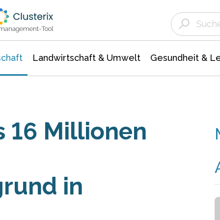
Landwirtschaft & Umwelt
Gesundheit &
Agrar- Forstwissenschaften
Unternehmensmeldungen
Biowissenschafte
Ökologie Umwelt- Naturschutz
ktmanagement-Tool
chaft
Landwirtschaft & Umwelt
Gesundheit & L
 16 Millionen
grund in