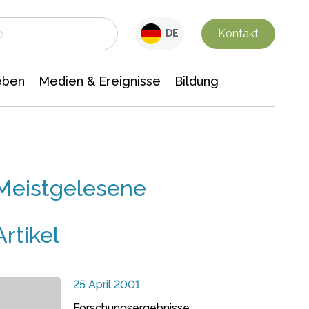
 Leben
Medien & Ereignisse
Interdisziplinäre Forschung
Veranstaltungsnachrichten
n Chemie
Gesellschaftswissenschaften
Kontakt
DE
eben
Medien & Ereignisse
Bildung
Meistgelesene
Artikel
25 April 2001
Forschungsergebnisse