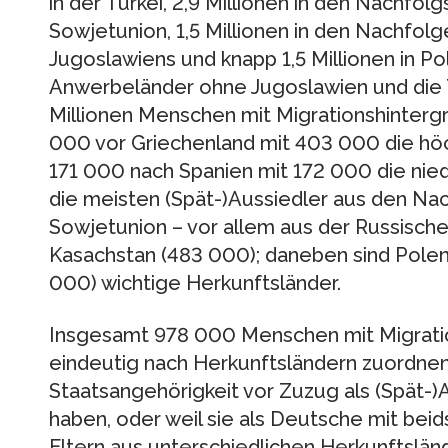
in der Türkei, 2,9 Millionen in den Nachfo
Sowjetunion, 1,5 Millionen in den Nachfo
Jugoslawiens und knapp 1,5 Millionen in Po
Anwerbeländer ohne Jugoslawien und die 
Millionen Menschen mit Migrationshintergr
000 vor Griechenland mit 403 000 die hö
171 000 nach Spanien mit 172 000 die nied
die meisten (Spät-)Aussiedler aus den N
Sowjetunion – vor allem aus der Russisch
Kasachstan (483 000); daneben sind Pole
000) wichtige Herkunftsländer.
Insgesamt 978 000 Menschen mit Migration
eindeutig nach Herkunftsländern zuordnen, 
Staatsangehörigkeit vor Zuzug als (Spät-
haben, oder weil sie als Deutsche mit bei
Eltern aus unterschiedlichen Herkunftslän