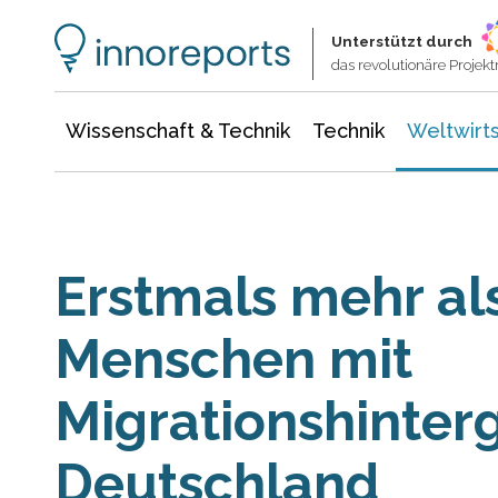
Wissenschaft & Technik
Informationstechnologie
Energie & Elektrotechnik
Unterstützt durch
das revolutionäre Proje
Wissenschaft & Technik
Technik
Weltwirts
Erstmals mehr als
Menschen mit
Migrationshinter
Deutschland