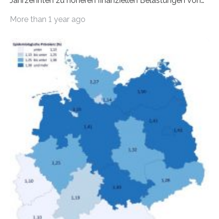
Jahrzehnten zu höheren finanziellen Belastungen von
Mietern geführt. In einer aktuellen Studie hat das
More than 1 year ago
Bundesinstitut für Bevölkerungsforschung (BiB)
untersucht, wie sich der Anteil der Mietkosten am
gesamten Einkommen zwischen 1990 und 2020 für
unterschiedliche Einkommensgruppen sowie für in
Deutschland geborene Menschen und Zugewanderte
verändert hat. Das Ergebnis: Während Personen mit
hohen Einkommen (oberstes Quintil der Verteilung der
Nettoäquivalenzeinkommen) nur einen moderaten
Anstieg des Mietanteils am Gesamteinkommen
hinnehmen mussten, nahm die Belastung bei
Menschen mit…