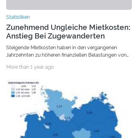
Statistiken
Zunehmend Ungleiche Mietkosten:
Anstieg Bei Zugewanderten
Steigende Mietkosten haben in den vergangenen
Jahrzehnten zu höheren finanziellen Belastungen von
Mietern geführt. In einer aktuellen Studie hat das
More than 1 year ago
Bundesinstitut für Bevölkerungsforschung (BiB)
untersucht, wie sich der Anteil der Mietkosten am
gesamten Einkommen zwischen 1990 und 2020 für
unterschiedliche Einkommensgruppen sowie für in
Deutschland geborene Menschen und Zugewanderte
verändert hat. Das Ergebnis: Während Personen mit
hohen Einkommen (oberstes Quintil der Verteilung der
Nettoäquivalenzeinkommen) nur einen moderaten
Anstieg des Mietanteils am Gesamteinkommen
hinnehmen mussten, nahm die Belastung bei